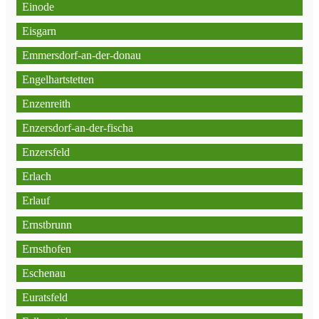
Einode
Eisgarn
Emmersdorf-an-der-donau
Engelhartstetten
Enzenreith
Enzersdorf-an-der-fischa
Enzersfeld
Erlach
Erlauf
Ernstbrunn
Ernsthofen
Eschenau
Euratsfeld