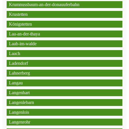
Krumnussbaum-an-der-donauuferbahn
Krustetten
Königstetten
Laa-an-der-thaya
Laab-im-walde
Laach
Ladendorf
Lahnerberg
Langau
Langenhart
Langenlebarn
Langenlois
Langenrohr