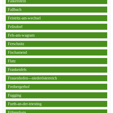
Falkenstein
Fallbach
Feistritz-am-wechsel
Felixdorf
Fels-am-wagram
Ferschnitz
Fischamend
Flatz
Frankenfels
Frauenhofen---niederösterreich
Freibergerhof
Fugging
Furth-an-der-triesting
Föhrenhain