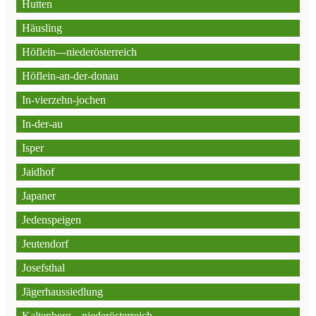
Hutten
Häusling
Höflein---niederösterreich
Höflein-an-der-donau
In-vierzehn-jochen
In-der-au
Isper
Jaidhof
Japaner
Jedenspeigen
Jeutendorf
Josefsthal
Jägerhaussiedlung
Kaltenberg---niederösterreich