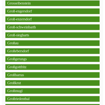
Grosseibenstein
Groß-engersdorf
Groß-enzersdorf
Groß-schweinbarth
Groß-siegharts
Großau
Großebersdorf
Großgerungs
Großgottfritz
Großharras
Großkrut
Großmugl
Großriedenthal