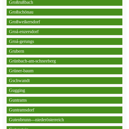
Großrußbach
Großschönau
Großweikersdorf
Groá-enzersdorf
Groá-gerungs
Grubern
Grünbach-am-schneeberg
Grüner-baum
Gschwandt
Gugging
Guntrams
Guntramsdorf
Gutenbrunn---niederösterreich