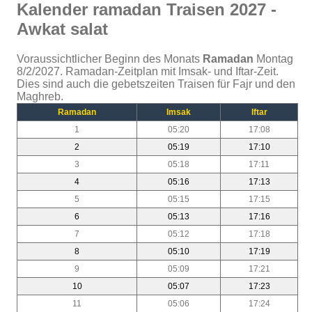
Kalender ramadan Traisen 2027 -
Awkat salat
Voraussichtlicher Beginn des Monats
Ramadan
Montag
8/2/2027. Ramadan-Zeitplan mit Imsak- und Iftar-Zeit.
Dies sind auch die gebetszeiten Traisen für Fajr und den
Maghreb.
Ramadan
Imsak
Iftar
1
05:20
17:08
2
05:19
17:10
3
05:18
17:11
4
05:16
17:13
5
05:15
17:15
6
05:13
17:16
7
05:12
17:18
8
05:10
17:19
9
05:09
17:21
10
05:07
17:23
11
05:06
17:24