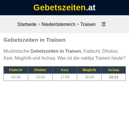
Gebetszeiten
.at
☰
Startseite
>
Niederösterreich
>
Traisen
Gebetszeiten in Traisen
Muslimische
Gebetszeiten in Traisen
, Fadschr, Dhuhur,
Assr, Maghrib und Ischaa. Was ist die vaktija Traisen heute?
Fadschr
Dhuhur
Assr
Maghrib
Ischaa
03:34
13:03
17:03
20:20
22:21