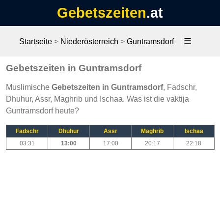
Gebetszeiten
.at
☰
Startseite
>
Niederösterreich
>
Guntramsdorf
Gebetszeiten in Guntramsdorf
Muslimische
Gebetszeiten in Guntramsdorf
, Fadschr,
Dhuhur, Assr, Maghrib und Ischaa. Was ist die vaktija
Guntramsdorf heute?
Fadschr
Dhuhur
Assr
Maghrib
Ischaa
03:31
13:00
17:00
20:17
22:18