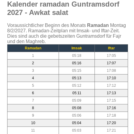
Kalender ramadan Guntramsdorf
2027 - Awkat salat
Voraussichtlicher Beginn des Monats
Ramadan
Montag
8/2/2027. Ramadan-Zeitplan mit Imsak- und Iftar-Zeit.
Dies sind auch die gebetszeiten Guntramsdorf für Fajr
und den Maghreb.
Ramadan
Imsak
Iftar
1
05:18
17:05
2
05:16
17:07
3
05:15
17:08
4
05:13
17:10
5
05:12
17:12
6
05:11
17:13
7
05:09
17:15
8
05:08
17:16
9
05:06
17:18
10
05:04
17:20
11
05:03
17:21