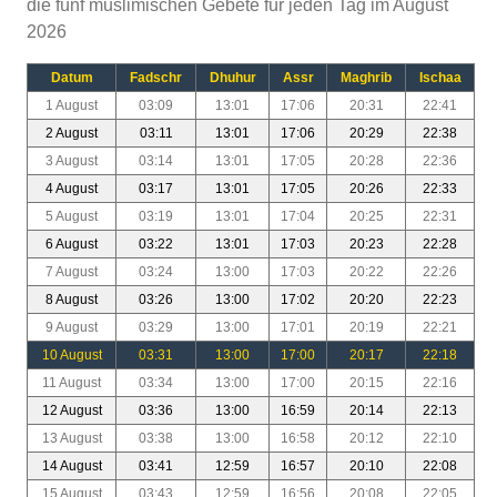
die fünf muslimischen Gebete für jeden Tag im August
2026
Datum
Fadschr
Dhuhur
Assr
Maghrib
Ischaa
1 August
03:09
13:01
17:06
20:31
22:41
2 August
03:11
13:01
17:06
20:29
22:38
3 August
03:14
13:01
17:05
20:28
22:36
4 August
03:17
13:01
17:05
20:26
22:33
5 August
03:19
13:01
17:04
20:25
22:31
6 August
03:22
13:01
17:03
20:23
22:28
7 August
03:24
13:00
17:03
20:22
22:26
8 August
03:26
13:00
17:02
20:20
22:23
9 August
03:29
13:00
17:01
20:19
22:21
10 August
03:31
13:00
17:00
20:17
22:18
11 August
03:34
13:00
17:00
20:15
22:16
12 August
03:36
13:00
16:59
20:14
22:13
13 August
03:38
13:00
16:58
20:12
22:10
14 August
03:41
12:59
16:57
20:10
22:08
15 August
03:43
12:59
16:56
20:08
22:05