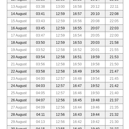
13 August
03:38
13:00
16:58
20:12
22:11
14 August
03:41
12:59
16:57
20:10
22:08
15 August
03:43
12:59
16:56
20:08
22:05
16 August
03:45
12:59
16:55
20:07
22:03
17 August
03:47
12:59
16:54
20:05
22:00
18 August
03:50
12:59
16:53
20:03
21:58
19 August
03:52
12:58
16:52
20:01
21:55
20 August
03:54
12:58
16:51
19:59
21:53
21 August
03:56
12:58
16:50
19:58
21:50
22 August
03:58
12:58
16:49
19:56
21:47
23 August
04:00
12:57
16:48
19:54
21:45
24 August
04:03
12:57
16:47
19:52
21:42
25 August
04:05
12:57
16:46
19:50
21:40
26 August
04:07
12:56
16:45
19:48
21:37
27 August
04:09
12:56
16:44
19:46
21:35
28 August
04:11
12:56
16:43
19:44
21:32
29 August
04:13
12:56
16:42
19:42
21:30
30 August
04:15
12:55
16:40
19:40
21:27