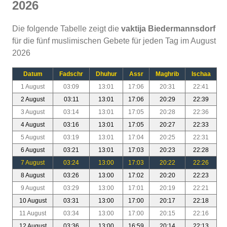
2026
Die folgende Tabelle zeigt die
vaktija Biedermannsdorf
für die fünf muslimischen Gebete für jeden Tag im August
2026
Datum
Fadschr
Dhuhur
Assr
Maghrib
Ischaa
1 August
03:09
13:01
17:06
20:31
22:41
2 August
03:11
13:01
17:06
20:29
22:39
3 August
03:14
13:01
17:05
20:28
22:36
4 August
03:16
13:01
17:05
20:27
22:33
5 August
03:19
13:01
17:04
20:25
22:31
6 August
03:21
13:01
17:03
20:23
22:28
7 August
03:24
13:00
17:03
20:22
22:26
8 August
03:26
13:00
17:02
20:20
22:23
9 August
03:29
13:00
17:01
20:19
22:21
10 August
03:31
13:00
17:00
20:17
22:18
11 August
03:34
13:00
17:00
20:15
22:16
12 August
03:36
13:00
16:59
20:14
22:13