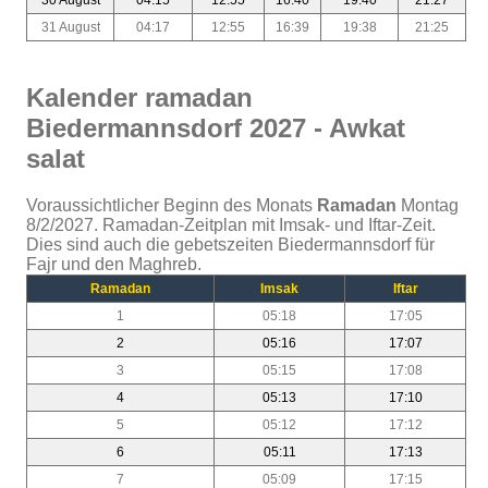
31 August
04:17
12:55
16:39
19:38
21:25
Kalender ramadan
Biedermannsdorf 2027 - Awkat
salat
Voraussichtlicher Beginn des Monats
Ramadan
Montag
8/2/2027. Ramadan-Zeitplan mit Imsak- und Iftar-Zeit.
Dies sind auch die gebetszeiten Biedermannsdorf für
Fajr und den Maghreb.
Ramadan
Imsak
Iftar
1
05:18
17:05
2
05:16
17:07
3
05:15
17:08
4
05:13
17:10
5
05:12
17:12
6
05:11
17:13
7
05:09
17:15