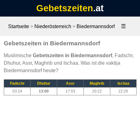
Gebetszeiten
.at
☰
Startseite
>
Niederösterreich
>
Biedermannsdorf
Gebetszeiten in Biedermannsdorf
Muslimische
Gebetszeiten in Biedermannsdorf
, Fadschr,
Dhuhur, Assr, Maghrib und Ischaa. Was ist die vaktija
Biedermannsdorf heute?
Fadschr
Dhuhur
Assr
Maghrib
Ischaa
03:24
13:00
17:03
20:22
22:26