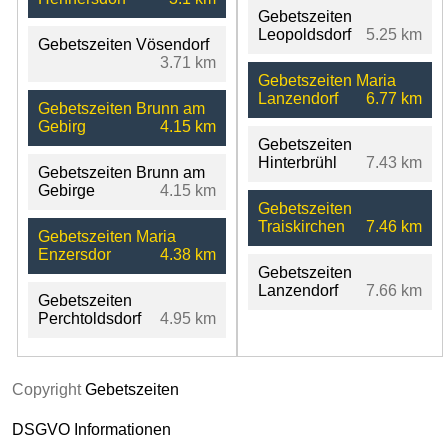
Gebetszeiten
Leopoldsdorf
5.25 km
Gebetszeiten Vösendorf
3.71 km
Gebetszeiten Maria
Lanzendorf
6.77 km
Gebetszeiten Brunn am
Gebirg
4.15 km
Gebetszeiten
Hinterbrühl
7.43 km
Gebetszeiten Brunn am
Gebirge
4.15 km
Gebetszeiten
Traiskirchen
7.46 km
Gebetszeiten Maria
Enzersdor
4.38 km
Gebetszeiten
Lanzendorf
7.66 km
Gebetszeiten
Perchtoldsdorf
4.95 km
Copyright
Gebetszeiten
DSGVO Informationen