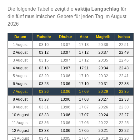
Die folgende Tabelle zeigt die
vaktija Langschlag
für
die fünf muslimischen Gebete für jeden Tag im August
2026
Datum
Fadschr
Dhuhur
Assr
Maghrib
Ischaa
1 August
03:10
13:07
17:13
20:38
22:51
2 August
03:12
13:07
17:12
20:37
22:49
3 August
03:15
13:07
17:12
20:35
22:46
4 August
03:18
13:07
17:11
20:34
22:43
5 August
03:20
13:06
17:10
20:32
22:41
6 August
03:23
13:06
17:10
20:31
22:38
7 August
03:26
13:06
17:09
20:29
22:35
8 August
03:28
13:06
17:08
20:27
22:33
9 August
03:31
13:06
17:07
20:26
22:30
10 August
03:33
13:06
17:07
20:24
22:27
11 August
03:36
13:06
17:06
20:22
22:25
12 August
03:38
13:06
17:05
20:21
22:22
13 August
03:41
13:05
17:04
20:19
22:20