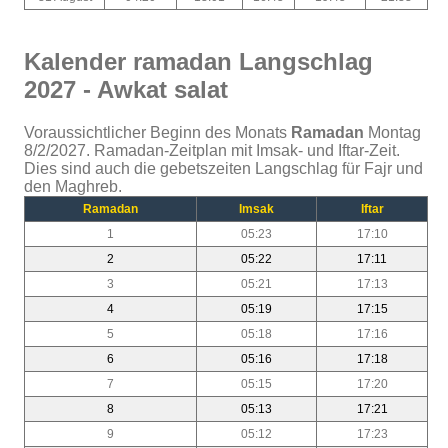
Kalender ramadan Langschlag
2027 - Awkat salat
Voraussichtlicher Beginn des Monats
Ramadan
Montag
8/2/2027. Ramadan-Zeitplan mit Imsak- und Iftar-Zeit.
Dies sind auch die gebetszeiten Langschlag für Fajr und
den Maghreb.
Ramadan
Imsak
Iftar
1
05:23
17:10
2
05:22
17:11
3
05:21
17:13
4
05:19
17:15
5
05:18
17:16
6
05:16
17:18
7
05:15
17:20
8
05:13
17:21
9
05:12
17:23