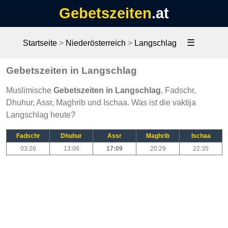
Gebetszeiten
.at
☰
Startseite
>
Niederösterreich
>
Langschlag
Gebetszeiten in Langschlag
Muslimische
Gebetszeiten in Langschlag
, Fadschr,
Dhuhur, Assr, Maghrib und Ischaa. Was ist die vaktija
Langschlag heute?
Fadschr
Dhuhur
Assr
Maghrib
Ischaa
03:26
13:06
17:09
20:29
22:35