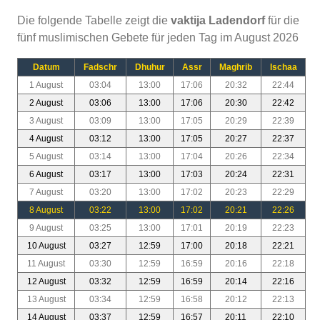
Die folgende Tabelle zeigt die
vaktija Ladendorf
für die
fünf muslimischen Gebete für jeden Tag im August 2026
Datum
Fadschr
Dhuhur
Assr
Maghrib
Ischaa
1 August
03:04
13:00
17:06
20:32
22:44
2 August
03:06
13:00
17:06
20:30
22:42
3 August
03:09
13:00
17:05
20:29
22:39
4 August
03:12
13:00
17:05
20:27
22:37
5 August
03:14
13:00
17:04
20:26
22:34
6 August
03:17
13:00
17:03
20:24
22:31
7 August
03:20
13:00
17:02
20:23
22:29
8 August
03:22
13:00
17:02
20:21
22:26
9 August
03:25
13:00
17:01
20:19
22:23
10 August
03:27
12:59
17:00
20:18
22:21
11 August
03:30
12:59
16:59
20:16
22:18
12 August
03:32
12:59
16:59
20:14
22:16
13 August
03:34
12:59
16:58
20:12
22:13
14 August
03:37
12:59
16:57
20:11
22:10