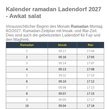
Kalender ramadan Ladendorf 2027
- Awkat salat
Voraussichtlicher Beginn des Monats
Ramadan
Montag
8/2/2027. Ramadan-Zeitplan mit Imsak- und Iftar-Zeit.
Dies sind auch die gebetszeiten Ladendorf für Fajr und
den Maghreb.
Ramadan
Imsak
Iftar
1
05:17
17:04
2
05:16
17:05
3
05:14
17:07
4
05:13
17:08
5
05:11
17:10
6
05:10
17:12
7
05:08
17:13
8
05:07
17:15
9
05:05
17:17
10
05:04
17:18