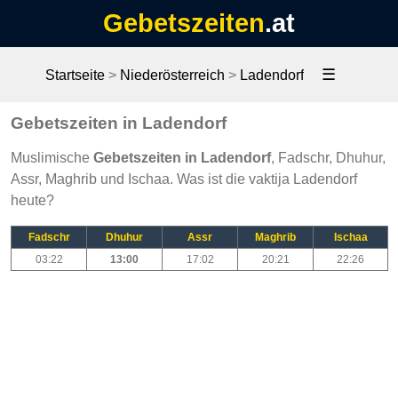
Gebetszeiten
.at
☰
Startseite
>
Niederösterreich
>
Ladendorf
Gebetszeiten in Ladendorf
Muslimische
Gebetszeiten in Ladendorf
, Fadschr, Dhuhur,
Assr, Maghrib und Ischaa. Was ist die vaktija Ladendorf
heute?
Fadschr
Dhuhur
Assr
Maghrib
Ischaa
03:22
13:00
17:02
20:21
22:26