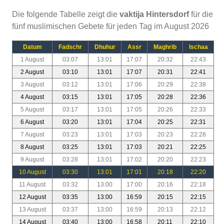
Die folgende Tabelle zeigt die
vaktija Hintersdorf
für die
fünf muslimischen Gebete für jeden Tag im August 2026
Datum
Fadschr
Dhuhur
Assr
Maghrib
Ischaa
1 August
03:07
13:01
17:07
20:32
22:43
2 August
03:10
13:01
17:07
20:31
22:41
3 August
03:12
13:01
17:06
20:29
22:38
4 August
03:15
13:01
17:05
20:28
22:36
5 August
03:17
13:01
17:05
20:26
22:33
6 August
03:20
13:01
17:04
20:25
22:31
7 August
03:23
13:01
17:03
20:23
22:28
8 August
03:25
13:01
17:03
20:21
22:25
9 August
03:28
13:01
17:02
20:20
22:23
10 August
03:30
13:01
17:01
20:18
22:20
11 August
03:32
13:00
17:00
20:16
22:18
12 August
03:35
13:00
16:59
20:15
22:15
13 August
03:37
13:00
16:59
20:13
22:12
14 August
03:40
13:00
16:58
20:11
22:10