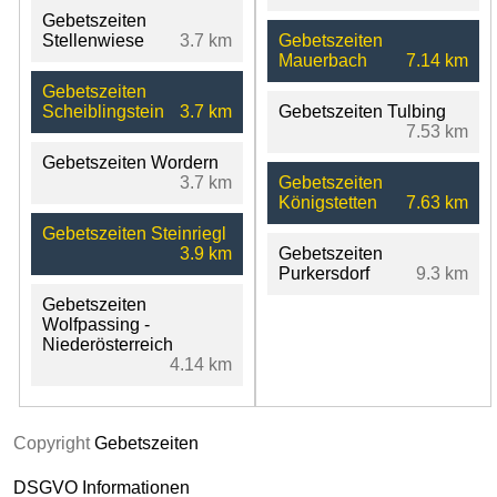
Gebetszeiten
Stellenwiese
3.7 km
Gebetszeiten
Mauerbach
7.14 km
Gebetszeiten
Scheiblingstein
3.7 km
Gebetszeiten Tulbing
7.53 km
Gebetszeiten Wordern
3.7 km
Gebetszeiten
Königstetten
7.63 km
Gebetszeiten Steinriegl
3.9 km
Gebetszeiten
Purkersdorf
9.3 km
Gebetszeiten
Wolfpassing -
Niederösterreich
4.14 km
Copyright
Gebetszeiten
DSGVO Informationen