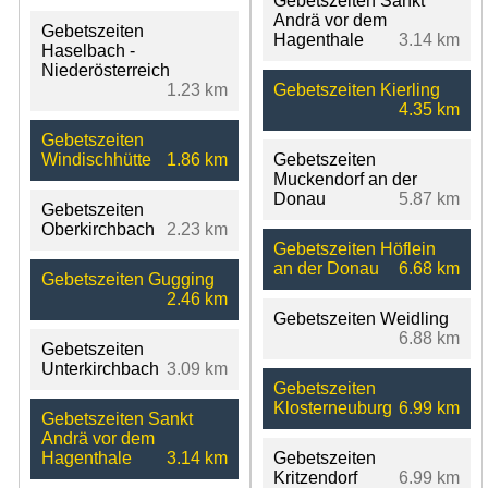
Gebetszeiten Sankt
Andrä vor dem
Gebetszeiten
Hagenthale
3.14 km
Haselbach -
Niederösterreich
1.23 km
Gebetszeiten Kierling
4.35 km
Gebetszeiten
Windischhütte
1.86 km
Gebetszeiten
Muckendorf an der
Donau
5.87 km
Gebetszeiten
Oberkirchbach
2.23 km
Gebetszeiten Höflein
an der Donau
6.68 km
Gebetszeiten Gugging
2.46 km
Gebetszeiten Weidling
6.88 km
Gebetszeiten
Unterkirchbach
3.09 km
Gebetszeiten
Klosterneuburg
6.99 km
Gebetszeiten Sankt
Andrä vor dem
Hagenthale
3.14 km
Gebetszeiten
Kritzendorf
6.99 km