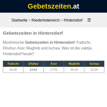
Gebetszeiten
.at
☰
Startseite
>
Niederösterreich
>
Hintersdorf
Gebetszeiten in Hintersdorf
Muslimische
Gebetszeiten in Hintersdorf
, Fadschr,
Dhuhur, Assr, Maghrib und Ischaa. Was ist die vaktija
Hintersdorf heute?
Fadschr
Dhuhur
Assr
Maghrib
Ischaa
03:30
13:01
17:01
20:18
22:20