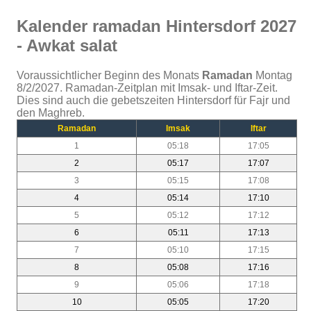
Kalender ramadan Hintersdorf 2027
- Awkat salat
Voraussichtlicher Beginn des Monats
Ramadan
Montag
8/2/2027. Ramadan-Zeitplan mit Imsak- und Iftar-Zeit.
Dies sind auch die gebetszeiten Hintersdorf für Fajr und
den Maghreb.
Ramadan
Imsak
Iftar
1
05:18
17:05
2
05:17
17:07
3
05:15
17:08
4
05:14
17:10
5
05:12
17:12
6
05:11
17:13
7
05:10
17:15
8
05:08
17:16
9
05:06
17:18
10
05:05
17:20