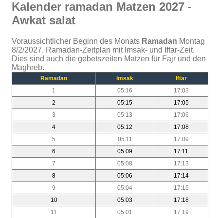
Kalender ramadan Matzen 2027 -
Awkat salat
Voraussichtlicher Beginn des Monats
Ramadan
Montag
8/2/2027. Ramadan-Zeitplan mit Imsak- und Iftar-Zeit.
Dies sind auch die gebetszeiten Matzen für Fajr und den
Maghreb.
Ramadan
Imsak
Iftar
1
05:16
17:03
2
05:15
17:05
3
05:13
17:06
4
05:12
17:08
5
05:11
17:09
6
05:09
17:11
7
05:08
17:13
8
05:06
17:14
9
05:04
17:16
10
05:03
17:18
11
05:01
17:19