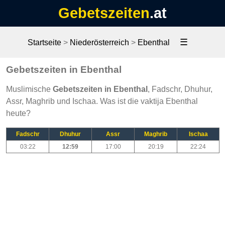
Gebetszeiten
.at
☰
Startseite
>
Niederösterreich
>
Ebenthal
Gebetszeiten in Ebenthal
Muslimische
Gebetszeiten in Ebenthal
, Fadschr, Dhuhur,
Assr, Maghrib und Ischaa. Was ist die vaktija Ebenthal
heute?
Fadschr
Dhuhur
Assr
Maghrib
Ischaa
03:22
12:59
17:00
20:19
22:24