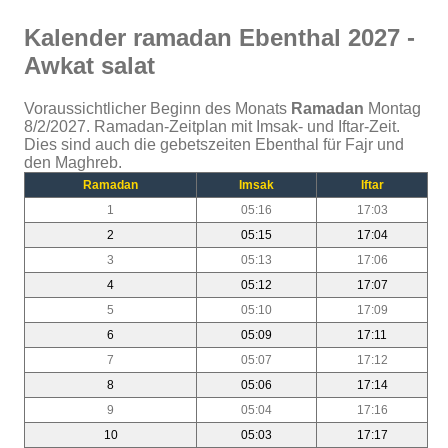
Kalender ramadan Ebenthal 2027 -
Awkat salat
Voraussichtlicher Beginn des Monats
Ramadan
Montag
8/2/2027. Ramadan-Zeitplan mit Imsak- und Iftar-Zeit.
Dies sind auch die gebetszeiten Ebenthal für Fajr und
den Maghreb.
Ramadan
Imsak
Iftar
1
05:16
17:03
2
05:15
17:04
3
05:13
17:06
4
05:12
17:07
5
05:10
17:09
6
05:09
17:11
7
05:07
17:12
8
05:06
17:14
9
05:04
17:16
10
05:03
17:17