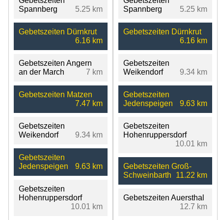
Gebetszeiten
Gebetszeiten
Spannberg
5.25 km
Spannberg
5.25 km
Gebetszeiten Dürnkrut
Gebetszeiten Dürnkrut
6.16 km
6.16 km
Gebetszeiten Angern
Gebetszeiten
an der March
7 km
Weikendorf
9.34 km
Gebetszeiten Matzen
Gebetszeiten
7.47 km
Jedenspeigen
9.63 km
Gebetszeiten
Gebetszeiten
Weikendorf
9.34 km
Hohenruppersdorf
10.01 km
Gebetszeiten
Jedenspeigen
9.63 km
Gebetszeiten Groß-
Schweinbarth
11.22 km
Gebetszeiten
Hohenruppersdorf
Gebetszeiten Auersthal
10.01 km
12.7 km