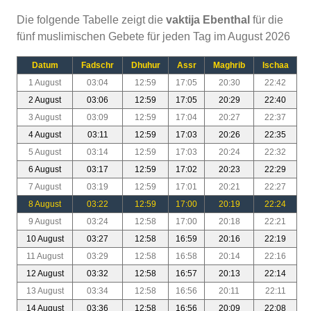
Die folgende Tabelle zeigt die
vaktija Ebenthal
für die
fünf muslimischen Gebete für jeden Tag im August 2026
Datum
Fadschr
Dhuhur
Assr
Maghrib
Ischaa
1 August
03:04
12:59
17:05
20:30
22:42
2 August
03:06
12:59
17:05
20:29
22:40
3 August
03:09
12:59
17:04
20:27
22:37
4 August
03:11
12:59
17:03
20:26
22:35
5 August
03:14
12:59
17:03
20:24
22:32
6 August
03:17
12:59
17:02
20:23
22:29
7 August
03:19
12:59
17:01
20:21
22:27
8 August
03:22
12:59
17:00
20:19
22:24
9 August
03:24
12:58
17:00
20:18
22:21
10 August
03:27
12:58
16:59
20:16
22:19
11 August
03:29
12:58
16:58
20:14
22:16
12 August
03:32
12:58
16:57
20:13
22:14
13 August
03:34
12:58
16:56
20:11
22:11
14 August
03:36
12:58
16:56
20:09
22:08