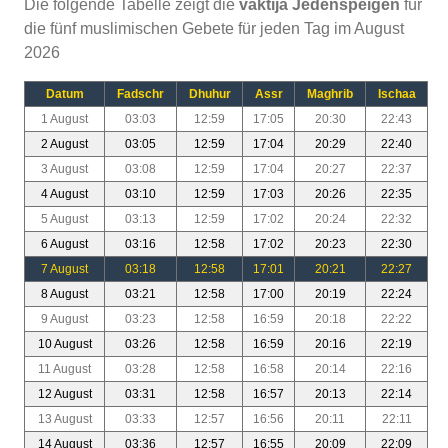
Die folgende Tabelle zeigt die
vaktija Jedenspeigen
für
die fünf muslimischen Gebete für jeden Tag im August
2026
Datum
Fadschr
Dhuhur
Assr
Maghrib
Ischaa
1 August
03:03
12:59
17:05
20:30
22:43
2 August
03:05
12:59
17:04
20:29
22:40
3 August
03:08
12:59
17:04
20:27
22:37
4 August
03:10
12:59
17:03
20:26
22:35
5 August
03:13
12:59
17:02
20:24
22:32
6 August
03:16
12:58
17:02
20:23
22:30
7 August
03:18
12:58
17:01
20:21
22:27
8 August
03:21
12:58
17:00
20:19
22:24
9 August
03:23
12:58
16:59
20:18
22:22
10 August
03:26
12:58
16:59
20:16
22:19
11 August
03:28
12:58
16:58
20:14
22:16
12 August
03:31
12:58
16:57
20:13
22:14
13 August
03:33
12:57
16:56
20:11
22:11
14 August
03:36
12:57
16:55
20:09
22:09