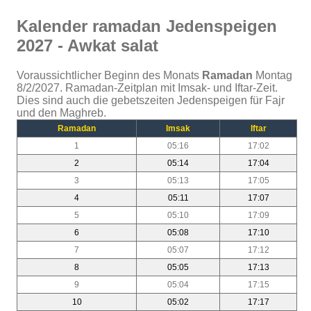
Kalender ramadan Jedenspeigen
2027 - Awkat salat
Voraussichtlicher Beginn des Monats
Ramadan
Montag
8/2/2027. Ramadan-Zeitplan mit Imsak- und Iftar-Zeit.
Dies sind auch die gebetszeiten Jedenspeigen für Fajr
und den Maghreb.
Ramadan
Imsak
Iftar
1
05:16
17:02
2
05:14
17:04
3
05:13
17:05
4
05:11
17:07
5
05:10
17:09
6
05:08
17:10
7
05:07
17:12
8
05:05
17:13
9
05:04
17:15
10
05:02
17:17