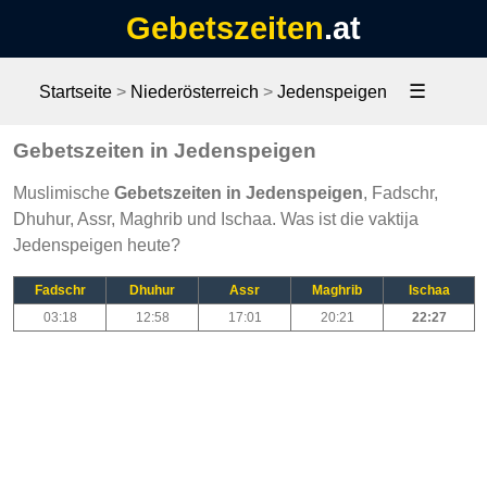
Gebetszeiten
.at
☰
Startseite
>
Niederösterreich
>
Jedenspeigen
Gebetszeiten in Jedenspeigen
Muslimische
Gebetszeiten in Jedenspeigen
, Fadschr,
Dhuhur, Assr, Maghrib und Ischaa. Was ist die vaktija
Jedenspeigen heute?
Fadschr
Dhuhur
Assr
Maghrib
Ischaa
03:18
12:58
17:01
20:21
22:27