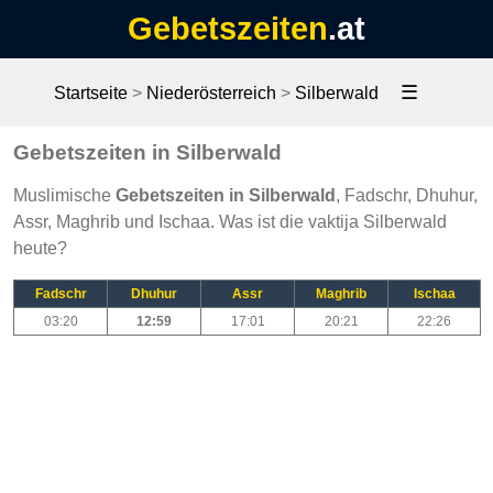
Gebetszeiten
.at
☰
Startseite
>
Niederösterreich
>
Silberwald
Gebetszeiten in Silberwald
Muslimische
Gebetszeiten in Silberwald
, Fadschr, Dhuhur,
Assr, Maghrib und Ischaa. Was ist die vaktija Silberwald
heute?
Fadschr
Dhuhur
Assr
Maghrib
Ischaa
03:20
12:59
17:01
20:21
22:26