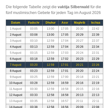
Die folgende Tabelle zeigt die
vaktija Silberwald
für die
fünf muslimischen Gebete für jeden Tag im August 2026
Datum
Fadschr
Dhuhur
Assr
Maghrib
Ischaa
1 August
03:05
13:00
17:05
20:30
22:42
2 August
03:08
13:00
17:05
20:29
22:39
3 August
03:10
12:59
17:04
20:27
22:37
4 August
03:13
12:59
17:04
20:26
22:34
5 August
03:15
12:59
17:03
20:24
22:31
6 August
03:18
12:59
17:02
20:23
22:29
7 August
03:20
12:59
17:01
20:21
22:26
8 August
03:23
12:59
17:01
20:20
22:24
9 August
03:25
12:59
17:00
20:18
22:21
10 August
03:28
12:59
16:59
20:16
22:19
11 August
03:30
12:59
16:58
20:15
22:16
12 August
03:33
12:58
16:58
20:13
22:13
13 August
03:35
12:58
16:57
20:11
22:11
14 August
03:38
12:58
16:56
20:09
22:08