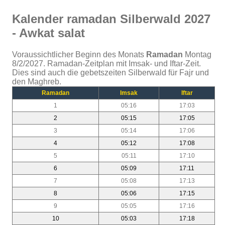
Kalender ramadan Silberwald 2027
- Awkat salat
Voraussichtlicher Beginn des Monats
Ramadan
Montag
8/2/2027. Ramadan-Zeitplan mit Imsak- und Iftar-Zeit.
Dies sind auch die gebetszeiten Silberwald für Fajr und
den Maghreb.
Ramadan
Imsak
Iftar
1
05:16
17:03
2
05:15
17:05
3
05:14
17:06
4
05:12
17:08
5
05:11
17:10
6
05:09
17:11
7
05:08
17:13
8
05:06
17:15
9
05:05
17:16
10
05:03
17:18