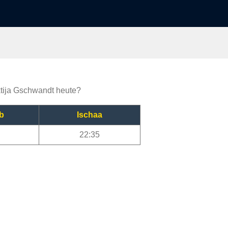
aktija Gschwandt heute?
b
Ischaa
22:35