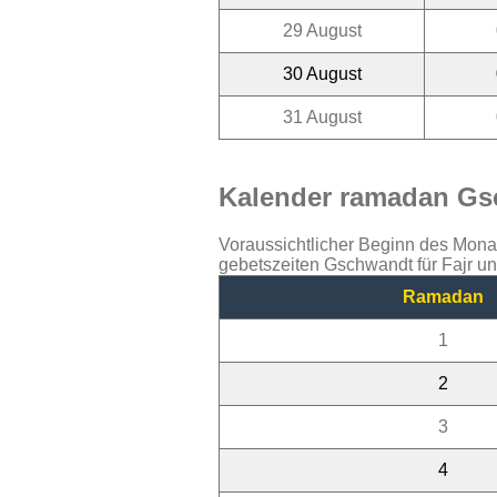
29 August
30 August
31 August
Kalender ramadan Gsc
Voraussichtlicher Beginn des Mon
gebetszeiten Gschwandt für Fajr u
Ramadan
1
2
3
4