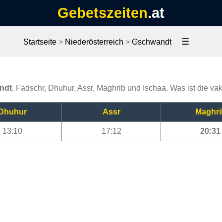
Gebetszeiten
.at
☰
Startseite
>
Niederösterreich
>
Gschwandt
ndt
, Fadschr, Dhuhur, Assr, Maghrib und Ischaa. Was ist die v
Dhuhur
Assr
Maghri
13:10
17:12
20:31