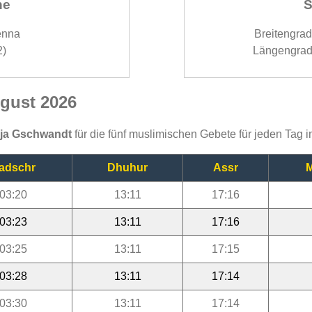
ne
S
enna
Breitengra
2)
Längengrad
gust 2026
ija Gschwandt
für die fünf muslimischen Gebete für jeden Tag 
adschr
Dhuhur
Assr
M
03:20
13:11
17:16
03:23
13:11
17:16
03:25
13:11
17:15
03:28
13:11
17:14
03:30
13:11
17:14