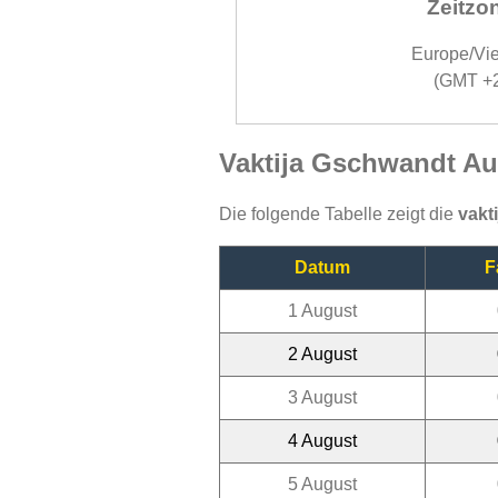
Zeitzo
Europe/Vi
(GMT +
Vaktija Gschwandt Au
Die folgende Tabelle zeigt die
vakt
Datum
F
1 August
2 August
3 August
4 August
5 August