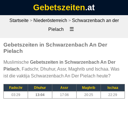
Gebetszeiten
.at
Startseite
>
Niederösterreich
>
Schwarzenbach an der
☰
Pielach
Gebetszeiten in Schwarzenbach An Der
Pielach
Muslimische
Gebetszeiten in Schwarzenbach An Der
Pielach
, Fadschr, Dhuhur, Assr, Maghrib und Ischaa. Was
ist die vaktija Schwarzenbach An Der Pielach heute?
Fadschr
Dhuhur
Assr
Maghrib
Ischaa
03:29
13:04
17:06
20:25
22:29