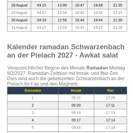
28 August
04:15
13:00
16:47
19:48
21:35
29 August
04:17
12:59
16:45
19:46
21:33
30 August
04:19
12:59
16:44
19:44
21:30
31 August
04:21
12:59
16:43
19:42
21:28
Kalender ramadan Schwarzenbach
an der Pielach 2027 - Awkat salat
Voraussichtlicher Beginn des Monats
Ramadan
Montag
8/2/2027. Ramadan-Zeitplan mit Imsak- und Iftar-Zeit.
Dies sind auch die gebetszeiten Schwarzenbach an der
Pielach für Fajr und den Maghreb.
Ramadan
Imsak
Iftar
1
05:21
17:09
2
05:20
17:11
3
05:19
17:13
4
05:17
17:14
5
05:16
17:16