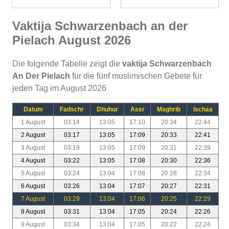
Vaktija Schwarzenbach an der
Pielach August 2026
Die folgende Tabelle zeigt die
vaktija Schwarzenbach
An Der Pielach
für die fünf muslimischen Gebete für
jeden Tag im August 2026
Datum
Fadschr
Dhuhur
Assr
Maghrib
Ischaa
1 August
03:14
13:05
17:10
20:34
22:44
2 August
03:17
13:05
17:09
20:33
22:41
3 August
03:19
13:05
17:09
20:31
22:39
4 August
03:22
13:05
17:08
20:30
22:36
5 August
03:24
13:04
17:08
20:28
22:34
6 August
03:26
13:04
17:07
20:27
22:31
7 August
03:29
13:04
17:06
20:25
22:29
8 August
03:31
13:04
17:05
20:24
22:26
9 August
03:34
13:04
17:05
20:22
22:24