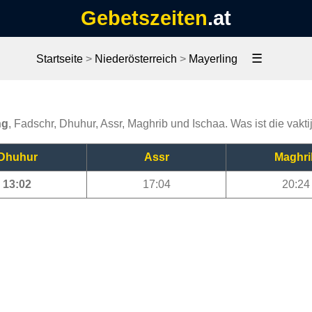
Gebetszeiten
.at
☰
Startseite
>
Niederösterreich
>
Mayerling
ng
, Fadschr, Dhuhur, Assr, Maghrib und Ischaa. Was ist die vakt
Dhuhur
Assr
Maghri
13:02
17:04
20:24