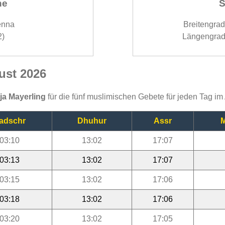
ne
S
enna
Breitengra
2)
Längengrad
ust 2026
ija Mayerling
für die fünf muslimischen Gebete für jeden Tag i
adschr
Dhuhur
Assr
M
03:10
13:02
17:07
03:13
13:02
17:07
03:15
13:02
17:06
03:18
13:02
17:06
03:20
13:02
17:05