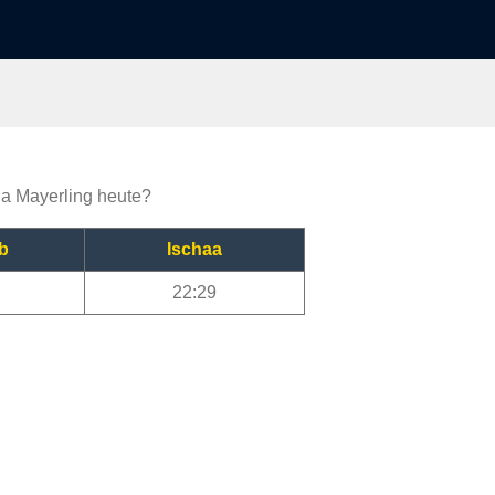
ija Mayerling heute?
b
Ischaa
22:29