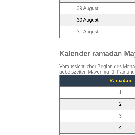
29 August
30 August
31 August
Kalender ramadan May
Voraussichtlicher Beginn des Mon
gebetszeiten Mayerling für Fajr un
Ramadan
1
2
3
4