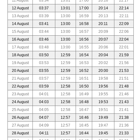
11 August
03:34
13:01
17:00
20:16
22:17
12 August
03:37
13:01
17:00
20:14
22:14
13 August
03:39
13:00
16:59
20:13
22:11
14 August
03:41
13:00
16:58
20:11
22:09
15 August
03:44
13:00
16:57
20:09
22:06
16 August
03:46
13:00
16:56
20:07
22:04
17 August
03:48
13:00
16:55
20:06
22:01
18 August
03:50
12:59
16:54
20:04
21:59
19 August
03:53
12:59
16:53
20:02
21:56
20 August
03:55
12:59
16:52
20:00
21:53
21 August
03:57
12:59
16:51
19:58
21:51
22 August
03:59
12:58
16:50
19:56
21:48
23 August
04:01
12:58
16:49
19:55
21:46
24 August
04:03
12:58
16:48
19:53
21:43
25 August
04:05
12:58
16:47
19:51
21:41
26 August
04:07
12:57
16:46
19:49
21:38
27 August
04:09
12:57
16:45
19:47
21:36
28 August
04:11
12:57
16:44
19:45
21:33