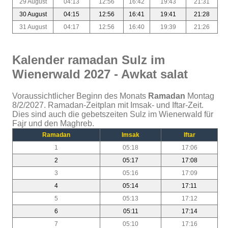
29 August
04:13
12:56
16:42
19:43
21:31
30 August
04:15
12:56
16:41
19:41
21:28
31 August
04:17
12:56
16:40
19:39
21:26
Kalender ramadan Sulz im
Wienerwald 2027 - Awkat salat
Voraussichtlicher Beginn des Monats
Ramadan
Montag
8/2/2027. Ramadan-Zeitplan mit Imsak- und Iftar-Zeit.
Dies sind auch die gebetszeiten Sulz im Wienerwald für
Fajr und den Maghreb.
Ramadan
Imsak
Iftar
1
05:18
17:06
2
05:17
17:08
3
05:16
17:09
4
05:14
17:11
5
05:13
17:12
6
05:11
17:14
7
05:10
17:16