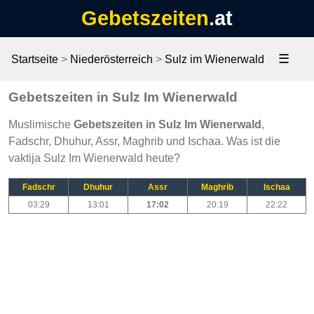
Gebetszeiten
.at
☰
Startseite
>
Niederösterreich
>
Sulz im Wienerwald
Gebetszeiten in Sulz Im Wienerwald
Muslimische
Gebetszeiten in Sulz Im Wienerwald
,
Fadschr, Dhuhur, Assr, Maghrib und Ischaa. Was ist die
vaktija Sulz Im Wienerwald heute?
Fadschr
Dhuhur
Assr
Maghrib
Ischaa
03:29
13:01
17:02
20:19
22:22