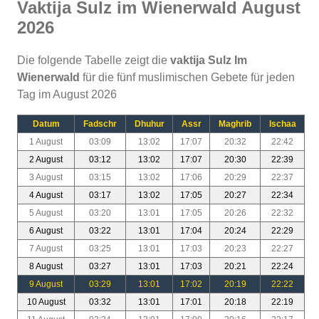
Vaktija Sulz im Wienerwald August
2026
Die folgende Tabelle zeigt die
vaktija Sulz Im
Wienerwald
für die fünf muslimischen Gebete für jeden
Tag im August 2026
Datum
Fadschr
Dhuhur
Assr
Maghrib
Ischaa
1 August
03:09
13:02
17:07
20:32
22:42
2 August
03:12
13:02
17:07
20:30
22:39
3 August
03:15
13:02
17:06
20:29
22:37
4 August
03:17
13:02
17:05
20:27
22:34
5 August
03:20
13:01
17:05
20:26
22:32
6 August
03:22
13:01
17:04
20:24
22:29
7 August
03:25
13:01
17:03
20:23
22:27
8 August
03:27
13:01
17:03
20:21
22:24
9 August
03:29
13:01
17:02
20:19
22:22
10 August
03:32
13:01
17:01
20:18
22:19