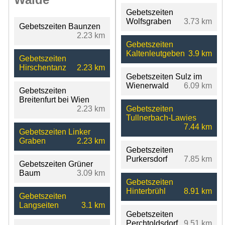
Gebetszeiten
Wolfsgraben
3.73 km
Gebetszeiten Baunzen
2.23 km
Gebetszeiten
Kaltenleutgeben
3.9 km
Gebetszeiten
Hirschentanz
2.23 km
Gebetszeiten Sulz im
Wienerwald
6.09 km
Gebetszeiten
Breitenfurt bei Wien
2.23 km
Gebetszeiten
Tullnerbach-Lawies
7.44 km
Gebetszeiten Linker
Graben
2.23 km
Gebetszeiten
Purkersdorf
7.85 km
Gebetszeiten Grüner
Baum
3.09 km
Gebetszeiten
Hinterbrühl
8.91 km
Gebetszeiten
Langseiten
3.1 km
Gebetszeiten
Perchtoldsdorf
9.51 km