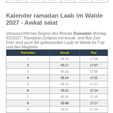
Kalender ramadan Laab im Walde
2027 - Awkat salat
Voraussichtlicher Beginn des Monats
Ramadan
Montag
8/2/2027. Ramadan-Zeitplan mit Imsak- und Iftar-Zeit.
Dies sind auch die gebetszeiten Laab im Walde für Fajr
und den Maghreb.
Ramadan
Imsak
Iftar
1
05:18
17:06
2
05:17
17:07
3
05:16
17:09
4
05:14
17:11
5
05:13
17:12
6
05:11
17:14
7
05:10
17:15
8
05:08
17:17
9
05:07
17:19