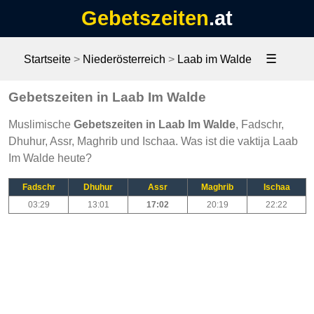
Gebetszeiten
.at
☰
Startseite
>
Niederösterreich
>
Laab im Walde
Gebetszeiten in Laab Im Walde
Muslimische
Gebetszeiten in Laab Im Walde
, Fadschr,
Dhuhur, Assr, Maghrib und Ischaa. Was ist die vaktija Laab
Im Walde heute?
Fadschr
Dhuhur
Assr
Maghrib
Ischaa
03:29
13:01
17:02
20:19
22:22