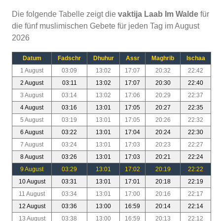
Die folgende Tabelle zeigt die
vaktija Laab Im Walde
für
die fünf muslimischen Gebete für jeden Tag im August
2026
Datum
Fadschr
Dhuhur
Assr
Maghrib
Ischaa
1 August
03:09
13:02
17:07
20:32
22:42
2 August
03:11
13:02
17:07
20:30
22:40
3 August
03:14
13:02
17:06
20:29
22:37
4 August
03:16
13:01
17:05
20:27
22:35
5 August
03:19
13:01
17:05
20:26
22:32
6 August
03:22
13:01
17:04
20:24
22:30
7 August
03:24
13:01
17:03
20:23
22:27
8 August
03:26
13:01
17:03
20:21
22:24
9 August
03:29
13:01
17:02
20:19
22:22
10 August
03:31
13:01
17:01
20:18
22:19
11 August
03:34
13:01
17:00
20:16
22:17
12 August
03:36
13:00
16:59
20:14
22:14
13 August
03:38
13:00
16:59
20:13
22:12