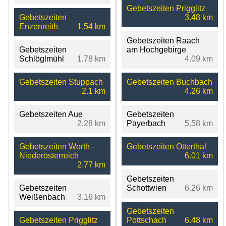
Gebetszeiten Prigglitz
Gebetszeiten
3.48 km
Enzenreith
1.54 km
Gebetszeiten Raach
Gebetszeiten
am Hochgebirge
Schlöglmühl
1.78 km
4.09 km
Gebetszeiten Stuppach
Gebetszeiten Buchbach
2.1 km
4.26 km
Gebetszeiten Aue
Gebetszeiten
2.28 km
Payerbach
5.58 km
Gebetszeiten Worth -
Gebetszeiten Otterthal
Niederösterreich
6.01 km
2.77 km
Gebetszeiten
Gebetszeiten
Schottwien
6.26 km
Weißenbach
3.16 km
Gebetszeiten
Gebetszeiten Prigglitz
Pottschach
6.48 km