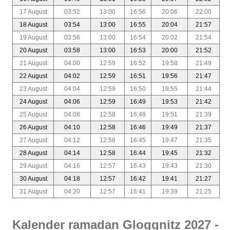
17 August
03:52
13:00
16:56
20:06
22:00
18 August
03:54
13:00
16:55
20:04
21:57
19 August
03:56
13:00
16:54
20:02
21:54
20 August
03:58
13:00
16:53
20:00
21:52
21 August
04:00
12:59
16:52
19:58
21:49
22 August
04:02
12:59
16:51
19:56
21:47
23 August
04:04
12:59
16:50
19:55
21:44
24 August
04:06
12:59
16:49
19:53
21:42
25 August
04:08
12:58
16:48
19:51
21:39
26 August
04:10
12:58
16:46
19:49
21:37
27 August
04:12
12:58
16:45
19:47
21:35
28 August
04:14
12:58
16:44
19:45
21:32
29 August
04:16
12:57
16:43
19:43
21:30
30 August
04:18
12:57
16:42
19:41
21:27
31 August
04:20
12:57
16:41
19:39
21:25
Kalender ramadan Gloggnitz 2027 -