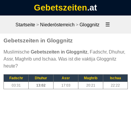
Gebetszeiten
.at
☰
Startseite
>
Niederösterreich
>
Gloggnitz
Gebetszeiten in Gloggnitz
Muslimische
Gebetszeiten in Gloggnitz
, Fadschr, Dhuhur,
Assr, Maghrib und Ischaa. Was ist die vaktija Gloggnitz
heute?
Fadschr
Dhuhur
Assr
Maghrib
Ischaa
03:31
13:02
17:03
20:21
22:22