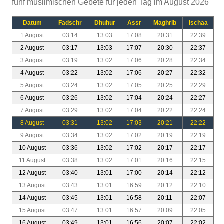
fünf muslimischen Gebete für jeden Tag im August 2026
Datum
Fadschr
Dhuhur
Assr
Maghrib
Ischaa
1 August
03:14
13:03
17:08
20:31
22:39
2 August
03:17
13:03
17:07
20:30
22:37
3 August
03:19
13:02
17:06
20:28
22:34
4 August
03:22
13:02
17:06
20:27
22:32
5 August
03:24
13:02
17:05
20:25
22:29
6 August
03:26
13:02
17:04
20:24
22:27
7 August
03:29
13:02
17:04
20:22
22:24
8 August
03:31
13:02
17:03
20:21
22:22
9 August
03:34
13:02
17:02
20:19
22:19
10 August
03:36
13:02
17:02
20:17
22:17
11 August
03:38
13:02
17:01
20:16
22:15
12 August
03:40
13:01
17:00
20:14
22:12
13 August
03:43
13:01
16:59
20:12
22:10
14 August
03:45
13:01
16:58
20:11
22:07
15 August
03:47
13:01
16:57
20:09
22:05
16 August
03:49
13:01
16:56
20:07
22:02