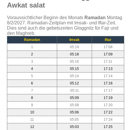
Awkat salat
Voraussichtlicher Beginn des Monats
Ramadan
Montag
8/2/2027. Ramadan-Zeitplan mit Imsak- und Iftar-Zeit.
Dies sind auch die gebetszeiten Gloggnitz für Fajr und
den Maghreb.
Ramadan
Imsak
Iftar
1
05:19
17:08
2
05:18
17:09
3
05:16
17:11
4
05:15
17:13
5
05:14
17:14
6
05:12
17:16
7
05:11
17:17
8
05:09
17:19
9
05:08
17:20
10
05:06
17:22
11
05:05
17:24
12
05:03
17:25