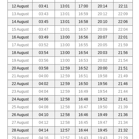
12 August
03:41
13:01
17:00
20:14
22:11
13 August
03:43
13:01
16:59
20:12
22:09
14 August
03:45
13:01
16:58
20:10
22:06
15 August
03:47
13:01
16:57
20:09
22:04
16 August
03:49
13:00
16:56
20:07
22:01
17 August
03:52
13:00
16:55
20:05
21:59
18 August
03:54
13:00
16:54
20:03
21:56
19 August
03:56
13:00
16:53
20:02
21:54
20 August
03:58
12:59
16:52
20:00
21:51
21 August
04:00
12:59
16:51
19:58
21:49
22 August
04:02
12:59
16:50
19:56
21:46
23 August
04:04
12:59
16:49
19:54
21:44
24 August
04:06
12:58
16:48
19:52
21:41
25 August
04:08
12:58
16:47
19:50
21:39
26 August
04:10
12:58
16:46
19:49
21:36
27 August
04:12
12:58
16:45
19:47
21:34
28 August
04:14
12:57
16:44
19:45
21:32
29 August
04:16
12:57
16:43
19:43
21:29