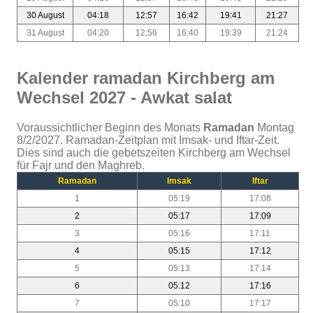
30 August
04:18
12:57
16:42
19:41
21:27
31 August
04:20
12:56
16:40
19:39
21:24
Kalender ramadan Kirchberg am
Wechsel 2027 - Awkat salat
Voraussichtlicher Beginn des Monats
Ramadan
Montag
8/2/2027. Ramadan-Zeitplan mit Imsak- und Iftar-Zeit.
Dies sind auch die gebetszeiten Kirchberg am Wechsel
für Fajr und den Maghreb.
Ramadan
Imsak
Iftar
1
05:19
17:08
2
05:17
17:09
3
05:16
17:11
4
05:15
17:12
5
05:13
17:14
6
05:12
17:16
7
05:10
17:17