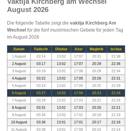
Vaktija Kirchberg am Wechsel
August 2026
Die folgende Tabelle zeigt die
vaktija Kirchberg Am
Wechsel
für die fünf muslimischen Gebete für jeden Tag
im August 2026
Datum
Fadschr
Dhuhur
Assr
Maghrib
Ischaa
1 August
03:14
13:02
17:07
20:31
22:38
2 August
03:17
13:02
17:07
20:29
22:36
3 August
03:19
13:02
17:06
20:28
22:34
4 August
03:22
13:02
17:05
20:26
22:31
5 August
03:24
13:02
17:05
20:25
22:29
6 August
03:27
13:02
17:04
20:23
22:26
7 August
03:29
13:02
17:03
20:22
22:24
8 August
03:31
13:02
17:03
20:20
22:21
9 August
03:34
13:02
17:02
20:19
22:19
10 August
03:36
13:01
17:01
20:17
22:16
11 August
03:38
13:01
17:00
20:15
22:14