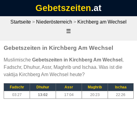
Gebetszeiten
.at
Startseite
>
Niederösterreich
>
Kirchberg am Wechsel
☰
Gebetszeiten in Kirchberg Am Wechsel
Muslimische
Gebetszeiten in Kirchberg Am Wechsel
,
Fadschr, Dhuhur, Assr, Maghrib und Ischaa. Was ist die
vaktija Kirchberg Am Wechsel heute?
Fadschr
Dhuhur
Assr
Maghrib
Ischaa
03:27
13:02
17:04
20:23
22:26