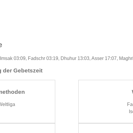
e
: Imsak 03:09, Fadschr 03:19, Dhuhur 13:03, Asser 17:07, Maghr
 der Gebetszeit
methoden
eltliga
Fa
Is