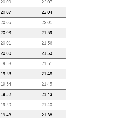
20:09
22:07
20:07
22:04
20:05
22:01
20:03
21:59
20:01
21:56
20:00
21:53
19:58
21:51
19:56
21:48
19:54
21:45
19:52
21:43
19:50
21:40
19:48
21:38