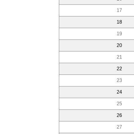
17
18
19
20
21
22
23
24
25
26
27