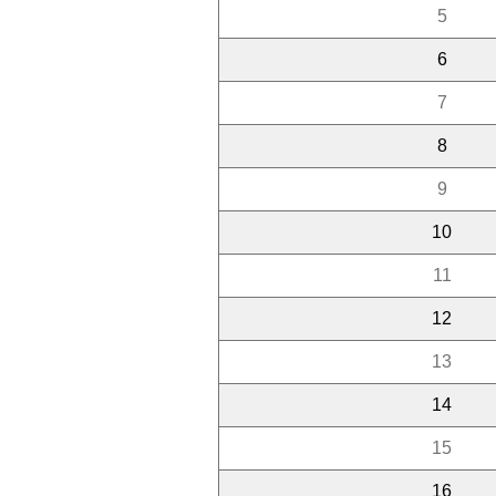
5
6
7
8
9
10
11
12
13
14
15
16