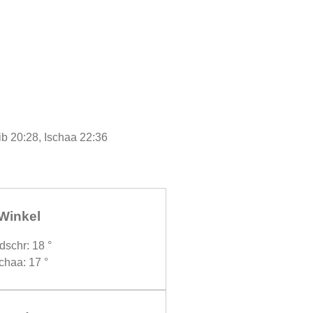
ib 20:28, Ischaa 22:36
Winkel
dschr: 18 °
chaa: 17 °