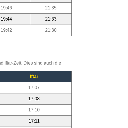
19:46
21:35
19:44
21:33
19:42
21:30
Iftar-Zeit. Dies sind auch die
Iftar
17:07
17:08
17:10
17:11