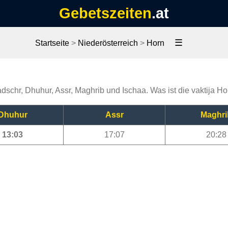
Gebetszeiten
.at
☰
Startseite
>
Niederösterreich
>
Horn
adschr, Dhuhur, Assr, Maghrib und Ischaa. Was ist die vaktija H
Dhuhur
Assr
Maghri
13:03
17:07
20:28