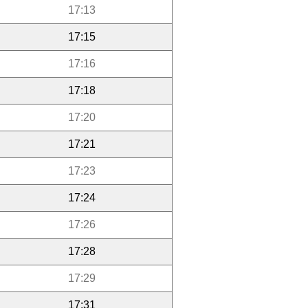
17:13
17:15
17:16
17:18
17:20
17:21
17:23
17:24
17:26
17:28
17:29
17:31