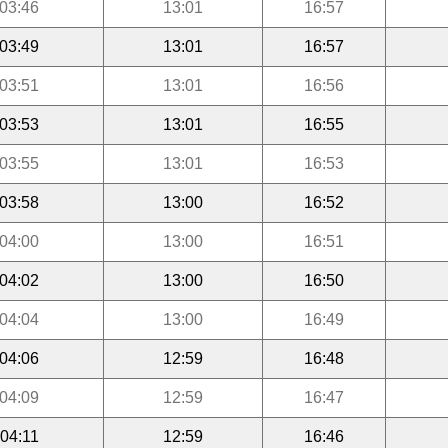
03:46
13:01
16:57
03:49
13:01
16:57
03:51
13:01
16:56
03:53
13:01
16:55
03:55
13:01
16:53
03:58
13:00
16:52
04:00
13:00
16:51
04:02
13:00
16:50
04:04
13:00
16:49
04:06
12:59
16:48
04:09
12:59
16:47
04:11
12:59
16:46