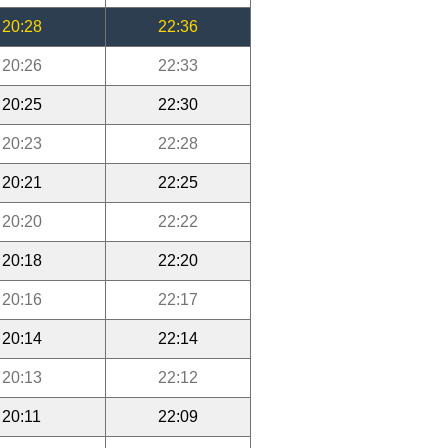
20:28
22:36
20:26
22:33
20:25
22:30
20:23
22:28
20:21
22:25
20:20
22:22
20:18
22:20
20:16
22:17
20:14
22:14
20:13
22:12
20:11
22:09