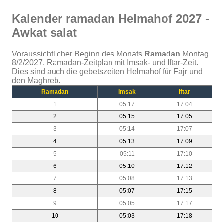
Kalender ramadan Helmahof 2027 -
Awkat salat
Voraussichtlicher Beginn des Monats
Ramadan
Montag
8/2/2027. Ramadan-Zeitplan mit Imsak- und Iftar-Zeit.
Dies sind auch die gebetszeiten Helmahof für Fajr und
den Maghreb.
Ramadan
Imsak
Iftar
1
05:17
17:04
2
05:15
17:05
3
05:14
17:07
4
05:13
17:09
5
05:11
17:10
6
05:10
17:12
7
05:08
17:13
8
05:07
17:15
9
05:05
17:17
10
05:03
17:18