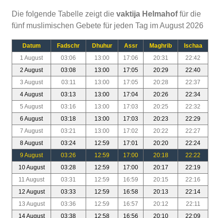
Die folgende Tabelle zeigt die
vaktija Helmahof
für die
fünf muslimischen Gebete für jeden Tag im August 2026
Datum
Fadschr
Dhuhur
Assr
Maghrib
Ischaa
1 August
03:06
13:00
17:06
20:31
22:42
2 August
03:08
13:00
17:05
20:29
22:40
3 August
03:11
13:00
17:05
20:28
22:37
4 August
03:13
13:00
17:04
20:26
22:34
5 August
03:16
13:00
17:03
20:25
22:32
6 August
03:18
13:00
17:03
20:23
22:29
7 August
03:21
13:00
17:02
20:22
22:27
8 August
03:24
12:59
17:01
20:20
22:24
9 August
03:26
12:59
17:00
20:18
22:22
10 August
03:28
12:59
17:00
20:17
22:19
11 August
03:31
12:59
16:59
20:15
22:16
12 August
03:33
12:59
16:58
20:13
22:14
13 August
03:36
12:59
16:57
20:12
22:11
14 August
03:38
12:58
16:56
20:10
22:09