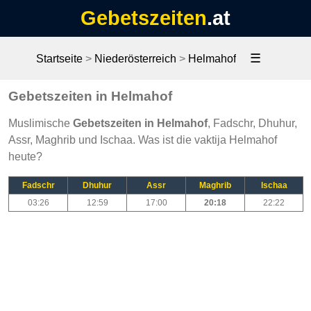
Gebetszeiten
.at
☰
Startseite
>
Niederösterreich
>
Helmahof
Gebetszeiten in Helmahof
Muslimische
Gebetszeiten in Helmahof
, Fadschr, Dhuhur,
Assr, Maghrib und Ischaa. Was ist die vaktija Helmahof
heute?
Fadschr
Dhuhur
Assr
Maghrib
Ischaa
03:26
12:59
17:00
20:18
22:22