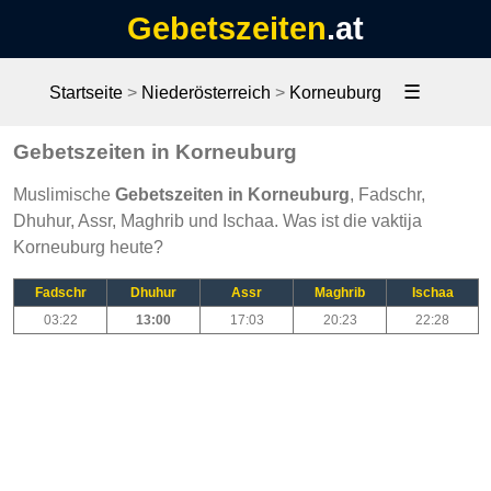
Gebetszeiten
.at
☰
Startseite
>
Niederösterreich
>
Korneuburg
Gebetszeiten in Korneuburg
Muslimische
Gebetszeiten in Korneuburg
, Fadschr,
Dhuhur, Assr, Maghrib und Ischaa. Was ist die vaktija
Korneuburg heute?
Fadschr
Dhuhur
Assr
Maghrib
Ischaa
03:22
13:00
17:03
20:23
22:28