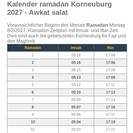
Kalender ramadan Korneuburg
2027 - Awkat salat
Voraussichtlicher Beginn des Monats
Ramadan
Montag
8/2/2027. Ramadan-Zeitplan mit Imsak- und Iftar-Zeit.
Dies sind auch die gebetszeiten Korneuburg für Fajr und
den Maghreb.
Ramadan
Imsak
Iftar
1
05:18
17:04
2
05:16
17:06
3
05:15
17:08
4
05:13
17:09
5
05:12
17:11
6
05:10
17:13
7
05:09
17:14
8
05:07
17:16
9
05:06
17:17
10
05:04
17:19
11
05:03
17:21