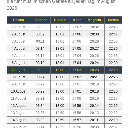
die fünf muslimischen Gebete für jeden Tag im August
2026
Datum
Fadschr
Dhuhur
Assr
Maghrib
Ischaa
1 August
03:06
13:01
17:07
20:32
22:43
2 August
03:09
13:01
17:06
20:30
22:41
3 August
03:11
13:01
17:06
20:29
22:38
4 August
03:14
13:01
17:05
20:27
22:36
5 August
03:17
13:01
17:04
20:26
22:33
6 August
03:19
13:01
17:04
20:24
22:30
7 August
03:22
13:00
17:03
20:23
22:28
8 August
03:24
13:00
17:02
20:21
22:25
9 August
03:27
13:00
17:01
20:19
22:23
10 August
03:29
13:00
17:01
20:18
22:20
11 August
03:31
13:00
17:00
20:16
22:17
12 August
03:34
13:00
16:59
20:14
22:15
13 August
03:36
12:59
16:58
20:13
22:12
14 August
03:39
12:59
16:57
20:11
22:10
15 August
03:41
12:59
16:56
20:09
22:07