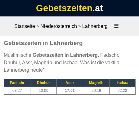
Gebetszeiten
.at
☰
Startseite
>
Niederösterreich
>
Lahnerberg
Gebetszeiten in Lahnerberg
Muslimische
Gebetszeiten in Lahnerberg
, Fadschr,
Dhuhur, Assr, Maghrib und Ischaa. Was ist die vaktija
Lahnerberg heute?
Fadschr
Dhuhur
Assr
Maghrib
Ischaa
03:27
13:00
17:01
20:19
22:22