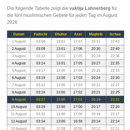
Die folgende Tabelle zeigt die
vaktija Lahnerberg
für
die fünf muslimischen Gebete für jeden Tag im August
2026
Datum
Fadschr
Dhuhur
Assr
Maghrib
Ischaa
1 August
03:06
13:01
17:07
20:31
22:43
2 August
03:09
13:01
17:06
20:30
22:40
3 August
03:12
13:01
17:05
20:29
22:38
4 August
03:14
13:01
17:05
20:27
22:35
5 August
03:17
13:00
17:04
20:25
22:33
6 August
03:19
13:00
17:03
20:24
22:30
7 August
03:22
13:00
17:03
20:22
22:27
8 August
03:24
13:00
17:02
20:21
22:25
9 August
03:27
13:00
17:01
20:19
22:22
10 August
03:29
13:00
17:00
20:17
22:20
11 August
03:32
13:00
17:00
20:16
22:17
12 August
03:34
13:00
16:59
20:14
22:14
13 August
03:36
12:59
16:58
20:12
22:12