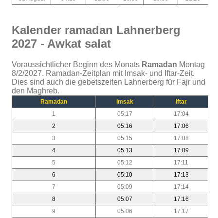
Kalender ramadan Lahnerberg
2027 - Awkat salat
Voraussichtlicher Beginn des Monats
Ramadan
Montag
8/2/2027. Ramadan-Zeitplan mit Imsak- und Iftar-Zeit.
Dies sind auch die gebetszeiten Lahnerberg für Fajr und
den Maghreb.
Ramadan
Imsak
Iftar
1
05:17
17:04
2
05:16
17:06
3
05:15
17:08
4
05:13
17:09
5
05:12
17:11
6
05:10
17:13
7
05:09
17:14
8
05:07
17:16
9
05:06
17:17