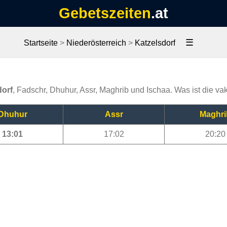
Gebetszeiten
.at
☰
Startseite
>
Niederösterreich
>
Katzelsdorf
dorf
, Fadschr, Dhuhur, Assr, Maghrib und Ischaa. Was ist die vak
Dhuhur
Assr
Maghri
13:01
17:02
20:20