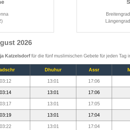
ne
S
enna
Breitengra
2)
Längengrad
ugust 2026
ija Katzelsdorf
für die fünf muslimischen Gebete für jeden Tag 
adschr
Dhuhur
Assr
M
03:12
13:01
17:06
03:14
13:01
17:06
03:17
13:01
17:05
03:19
13:01
17:04
03:22
13:01
17:04