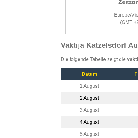
Zeitzo
Europe/Vi
(GMT +
Vaktija Katzelsdorf A
Die folgende Tabelle zeigt die
vakt
Datum
F
1 August
2 August
3 August
4 August
5 August