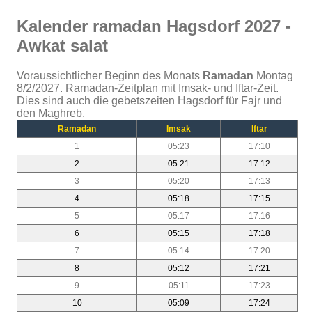
Kalender ramadan Hagsdorf 2027 -
Awkat salat
Voraussichtlicher Beginn des Monats
Ramadan
Montag
8/2/2027. Ramadan-Zeitplan mit Imsak- und Iftar-Zeit.
Dies sind auch die gebetszeiten Hagsdorf für Fajr und
den Maghreb.
Ramadan
Imsak
Iftar
1
05:23
17:10
2
05:21
17:12
3
05:20
17:13
4
05:18
17:15
5
05:17
17:16
6
05:15
17:18
7
05:14
17:20
8
05:12
17:21
9
05:11
17:23
10
05:09
17:24