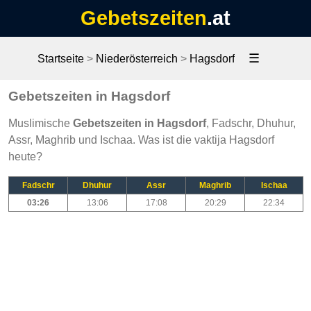
Gebetszeiten
.at
☰
Startseite
>
Niederösterreich
>
Hagsdorf
Gebetszeiten in Hagsdorf
Muslimische
Gebetszeiten in Hagsdorf
, Fadschr, Dhuhur,
Assr, Maghrib und Ischaa. Was ist die vaktija Hagsdorf
heute?
Fadschr
Dhuhur
Assr
Maghrib
Ischaa
03:26
13:06
17:08
20:29
22:34