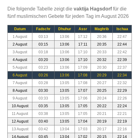
Die folgende Tabelle zeigt die
vaktija Hagsdorf
für die
fünf muslimischen Gebete für jeden Tag im August 2026
Datum
Fadschr
Dhuhur
Assr
Maghrib
Ischaa
1 August
03:13
13:06
17:12
20:36
22:47
2 August
03:15
13:06
17:11
20:35
22:44
3 August
03:18
13:06
17:10
20:33
22:42
4 August
03:20
13:06
17:10
20:32
22:39
5 August
03:23
13:06
17:09
20:30
22:37
6 August
03:26
13:06
17:08
20:29
22:34
7 August
03:28
13:05
17:08
20:27
22:32
8 August
03:30
13:05
17:07
20:25
22:29
9 August
03:33
13:05
17:06
20:24
22:26
10 August
03:35
13:05
17:05
20:22
22:24
11 August
03:38
13:05
17:05
20:21
22:21
12 August
03:40
13:05
17:04
20:19
22:19
13 August
03:42
13:04
17:03
20:17
22:16
14 August
03:45
13:04
17:02
20:15
22:14