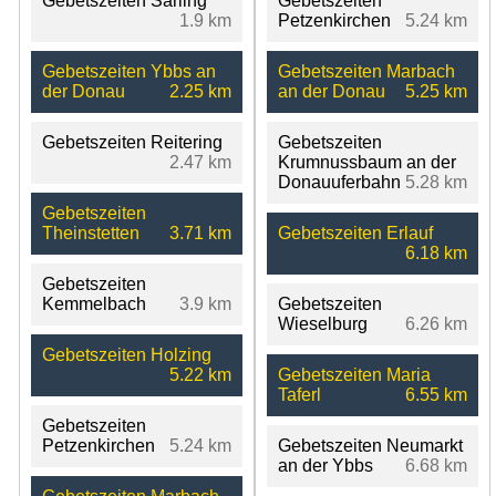
Gebetszeiten Sarling
Gebetszeiten
1.9 km
Petzenkirchen
5.24 km
Gebetszeiten Ybbs an
Gebetszeiten Marbach
der Donau
2.25 km
an der Donau
5.25 km
Gebetszeiten Reitering
Gebetszeiten
2.47 km
Krumnussbaum an der
Donauuferbahn
5.28 km
Gebetszeiten
Theinstetten
3.71 km
Gebetszeiten Erlauf
6.18 km
Gebetszeiten
Kemmelbach
3.9 km
Gebetszeiten
Wieselburg
6.26 km
Gebetszeiten Holzing
5.22 km
Gebetszeiten Maria
Taferl
6.55 km
Gebetszeiten
Petzenkirchen
5.24 km
Gebetszeiten Neumarkt
an der Ybbs
6.68 km