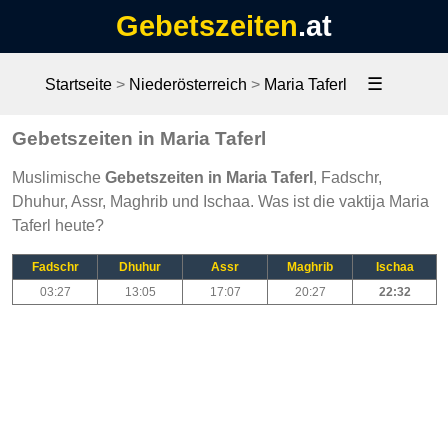
Gebetszeiten
.at
☰
Startseite
>
Niederösterreich
>
Maria Taferl
Gebetszeiten in Maria Taferl
Muslimische
Gebetszeiten in Maria Taferl
, Fadschr,
Dhuhur, Assr, Maghrib und Ischaa. Was ist die vaktija Maria
Taferl heute?
Fadschr
Dhuhur
Assr
Maghrib
Ischaa
03:27
13:05
17:07
20:27
22:32