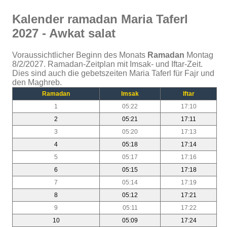
Kalender ramadan Maria Taferl
2027 - Awkat salat
Voraussichtlicher Beginn des Monats
Ramadan
Montag
8/2/2027. Ramadan-Zeitplan mit Imsak- und Iftar-Zeit.
Dies sind auch die gebetszeiten Maria Taferl für Fajr und
den Maghreb.
Ramadan
Imsak
Iftar
1
05:22
17:10
2
05:21
17:11
3
05:20
17:13
4
05:18
17:14
5
05:17
17:16
6
05:15
17:18
7
05:14
17:19
8
05:12
17:21
9
05:11
17:22
10
05:09
17:24