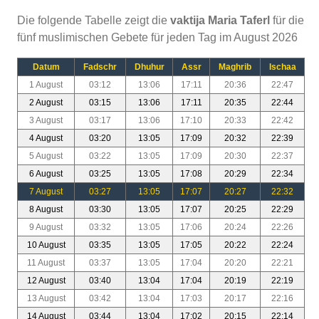
Die folgende Tabelle zeigt die
vaktija Maria Taferl
für die
fünf muslimischen Gebete für jeden Tag im August 2026
Datum
Fadschr
Dhuhur
Assr
Maghrib
Ischaa
1 August
03:12
13:06
17:11
20:36
22:47
2 August
03:15
13:06
17:11
20:35
22:44
3 August
03:17
13:06
17:10
20:33
22:42
4 August
03:20
13:05
17:09
20:32
22:39
5 August
03:22
13:05
17:09
20:30
22:37
6 August
03:25
13:05
17:08
20:29
22:34
7 August
03:27
13:05
17:07
20:27
22:32
8 August
03:30
13:05
17:07
20:25
22:29
9 August
03:32
13:05
17:06
20:24
22:26
10 August
03:35
13:05
17:05
20:22
22:24
11 August
03:37
13:05
17:04
20:20
22:21
12 August
03:40
13:04
17:04
20:19
22:19
13 August
03:42
13:04
17:03
20:17
22:16
14 August
03:44
13:04
17:02
20:15
22:14