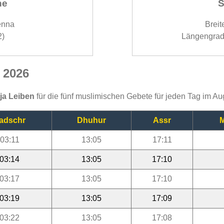
ne
S
enna
Breit
2)
Längengrad
 2026
ija Leiben
für die fünf muslimischen Gebete für jeden Tag im A
adschr
Dhuhur
Assr
M
03:11
13:05
17:11
03:14
13:05
17:10
03:17
13:05
17:10
03:19
13:05
17:09
03:22
13:05
17:08