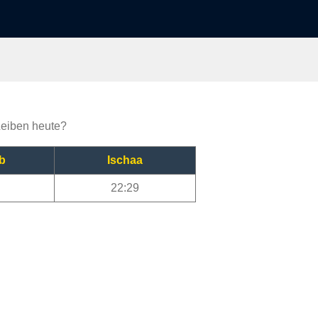
 Leiben heute?
b
Ischaa
22:29