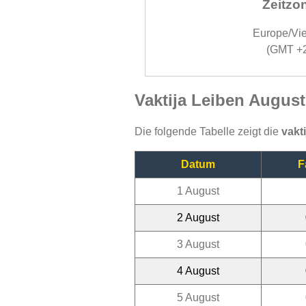
Zeitzo
Europe/Vi
(GMT +
Vaktija Leiben August
Die folgende Tabelle zeigt die
vakt
Datum
F
1 August
2 August
3 August
4 August
5 August