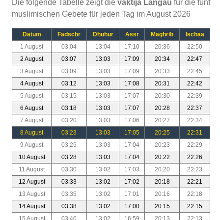
Die folgende Tabelle zeigt die
vaktija Langau
für die fünf
muslimischen Gebete für jeden Tag im August 2026
Datum
Fadschr
Dhuhur
Assr
Maghrib
Ischaa
1 August
03:04
13:04
17:10
20:36
22:50
2 August
03:07
13:03
17:09
20:34
22:47
3 August
03:09
13:03
17:09
20:33
22:45
4 August
03:12
13:03
17:08
20:31
22:42
5 August
03:15
13:03
17:07
20:30
22:39
6 August
03:18
13:03
17:07
20:28
22:37
7 August
03:20
13:03
17:06
20:27
22:34
8 August
03:23
13:03
17:05
20:25
22:31
9 August
03:25
13:03
17:04
20:23
22:29
10 August
03:28
13:03
17:04
20:22
22:26
11 August
03:30
13:02
17:03
20:20
22:23
12 August
03:33
13:02
17:02
20:18
22:21
13 August
03:35
13:02
17:01
20:16
22:18
14 August
03:38
13:02
17:00
20:15
22:15
15 August
03:40
13:02
16:59
20:13
22:13