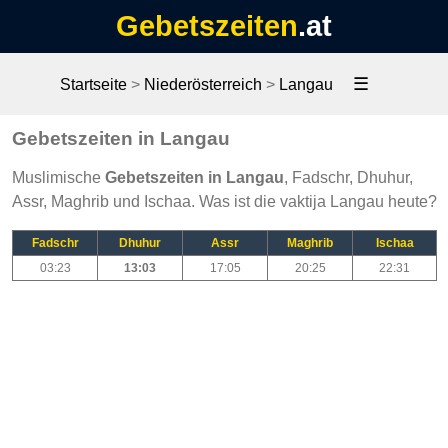
Gebetszeiten
.at
☰
Startseite
>
Niederösterreich
>
Langau
Gebetszeiten in Langau
Muslimische
Gebetszeiten in Langau
, Fadschr, Dhuhur,
Assr, Maghrib und Ischaa. Was ist die vaktija Langau heute?
Fadschr
Dhuhur
Assr
Maghrib
Ischaa
03:23
13:03
17:05
20:25
22:31