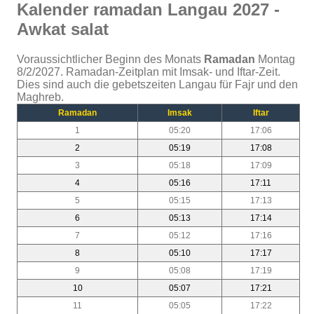
Kalender ramadan Langau 2027 -
Awkat salat
Voraussichtlicher Beginn des Monats
Ramadan
Montag
8/2/2027. Ramadan-Zeitplan mit Imsak- und Iftar-Zeit.
Dies sind auch die gebetszeiten Langau für Fajr und den
Maghreb.
Ramadan
Imsak
Iftar
1
05:20
17:06
2
05:19
17:08
3
05:18
17:09
4
05:16
17:11
5
05:15
17:13
6
05:13
17:14
7
05:12
17:16
8
05:10
17:17
9
05:08
17:19
10
05:07
17:21
11
05:05
17:22