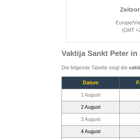
Zeitzo
Europe/Vi
(GMT +
Vaktija Sankt Peter i
Die folgende Tabelle zeigt die
vakt
Datum
F
1 August
2 August
3 August
4 August