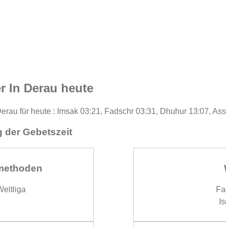
r In Derau heute
Derau für heute : Imsak 03:21, Fadschr 03:31, Dhuhur 13:07, As
 der Gebetszeit
methoden
eltliga
Fa
Is