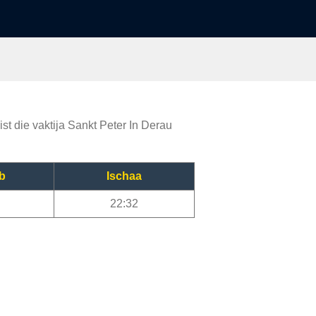
st die vaktija Sankt Peter In Derau
b
Ischaa
22:32