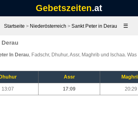
Gebetszeiten
.at
☰
Startseite
>
Niederösterreich
>
Sankt Peter in Derau
n Derau
eter In Derau
, Fadschr, Dhuhur, Assr, Maghrib und Ischaa. Was i
Dhuhur
Assr
Maghri
13:07
17:09
20:29