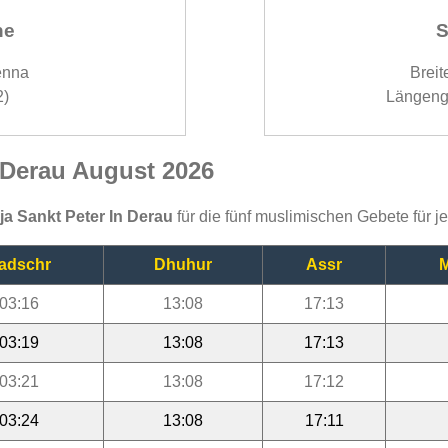
ne
S
enna
Breit
2)
Längeng
n Derau August 2026
ija Sankt Peter In Derau
für die fünf muslimischen Gebete für 
adschr
Dhuhur
Assr
M
03:16
13:08
17:13
03:19
13:08
17:13
03:21
13:08
17:12
03:24
13:08
17:11