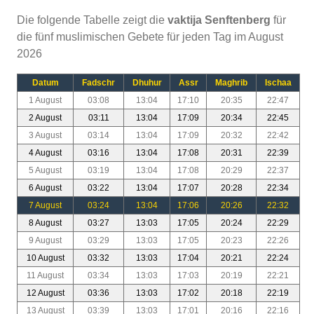
Die folgende Tabelle zeigt die
vaktija Senftenberg
für
die fünf muslimischen Gebete für jeden Tag im August
2026
Datum
Fadschr
Dhuhur
Assr
Maghrib
Ischaa
1 August
03:08
13:04
17:10
20:35
22:47
2 August
03:11
13:04
17:09
20:34
22:45
3 August
03:14
13:04
17:09
20:32
22:42
4 August
03:16
13:04
17:08
20:31
22:39
5 August
03:19
13:04
17:08
20:29
22:37
6 August
03:22
13:04
17:07
20:28
22:34
7 August
03:24
13:04
17:06
20:26
22:32
8 August
03:27
13:03
17:05
20:24
22:29
9 August
03:29
13:03
17:05
20:23
22:26
10 August
03:32
13:03
17:04
20:21
22:24
11 August
03:34
13:03
17:03
20:19
22:21
12 August
03:36
13:03
17:02
20:18
22:19
13 August
03:39
13:03
17:01
20:16
22:16