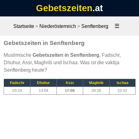
Gebetszeiten
.at
☰
Startseite
>
Niederösterreich
>
Senftenberg
Gebetszeiten in Senftenberg
Muslimische
Gebetszeiten in Senftenberg
, Fadschr,
Dhuhur, Assr, Maghrib und Ischaa. Was ist die vaktija
Senftenberg heute?
Fadschr
Dhuhur
Assr
Maghrib
Ischaa
03:24
13:04
17:06
20:26
22:32