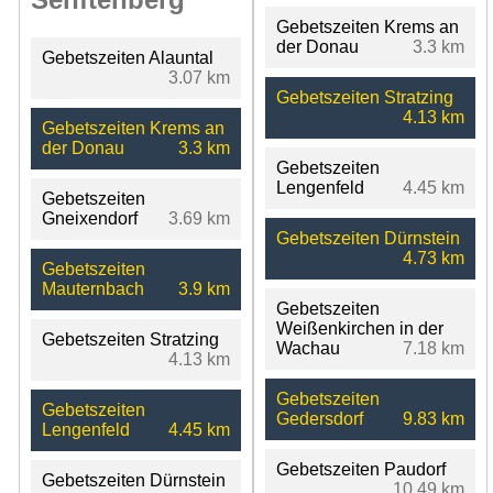
Gebetszeiten Krems an
der Donau
3.3 km
Gebetszeiten Alauntal
3.07 km
Gebetszeiten Stratzing
4.13 km
Gebetszeiten Krems an
der Donau
3.3 km
Gebetszeiten
Lengenfeld
4.45 km
Gebetszeiten
Gneixendorf
3.69 km
Gebetszeiten Dürnstein
4.73 km
Gebetszeiten
Mauternbach
3.9 km
Gebetszeiten
Weißenkirchen in der
Gebetszeiten Stratzing
Wachau
7.18 km
4.13 km
Gebetszeiten
Gebetszeiten
Gedersdorf
9.83 km
Lengenfeld
4.45 km
Gebetszeiten Paudorf
Gebetszeiten Dürnstein
10.49 km