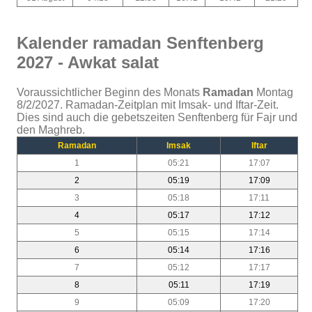
Kalender ramadan Senftenberg
2027 - Awkat salat
Voraussichtlicher Beginn des Monats
Ramadan
Montag
8/2/2027. Ramadan-Zeitplan mit Imsak- und Iftar-Zeit.
Dies sind auch die gebetszeiten Senftenberg für Fajr und
den Maghreb.
Ramadan
Imsak
Iftar
1
05:21
17:07
2
05:19
17:09
3
05:18
17:11
4
05:17
17:12
5
05:15
17:14
6
05:14
17:16
7
05:12
17:17
8
05:11
17:19
9
05:09
17:20