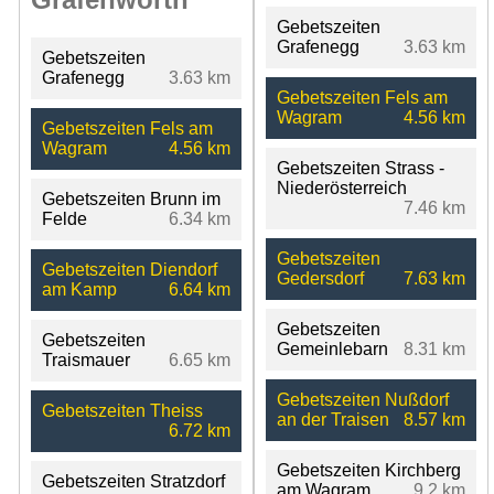
Gebetszeiten
Grafenegg
3.63 km
Gebetszeiten
Grafenegg
3.63 km
Gebetszeiten Fels am
Wagram
4.56 km
Gebetszeiten Fels am
Wagram
4.56 km
Gebetszeiten Strass -
Niederösterreich
Gebetszeiten Brunn im
7.46 km
Felde
6.34 km
Gebetszeiten
Gebetszeiten Diendorf
Gedersdorf
7.63 km
am Kamp
6.64 km
Gebetszeiten
Gebetszeiten
Gemeinlebarn
8.31 km
Traismauer
6.65 km
Gebetszeiten Nußdorf
Gebetszeiten Theiss
an der Traisen
8.57 km
6.72 km
Gebetszeiten Kirchberg
Gebetszeiten Stratzdorf
am Wagram
9.2 km