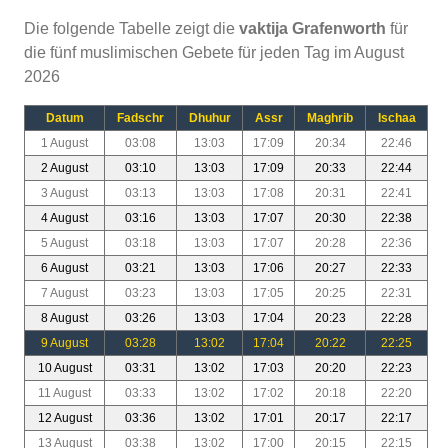
Die folgende Tabelle zeigt die
vaktija Grafenworth
für
die fünf muslimischen Gebete für jeden Tag im August
2026
Datum
Fadschr
Dhuhur
Assr
Maghrib
Ischaa
1 August
03:08
13:03
17:09
20:34
22:46
2 August
03:10
13:03
17:09
20:33
22:44
3 August
03:13
13:03
17:08
20:31
22:41
4 August
03:16
13:03
17:07
20:30
22:38
5 August
03:18
13:03
17:07
20:28
22:36
6 August
03:21
13:03
17:06
20:27
22:33
7 August
03:23
13:03
17:05
20:25
22:31
8 August
03:26
13:03
17:04
20:23
22:28
9 August
03:28
13:02
17:04
20:22
22:25
10 August
03:31
13:02
17:03
20:20
22:23
11 August
03:33
13:02
17:02
20:18
22:20
12 August
03:36
13:02
17:01
20:17
22:17
13 August
03:38
13:02
17:00
20:15
22:15