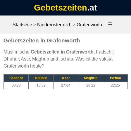
Gebetszeiten
.at
☰
Startseite
>
Niederösterreich
>
Grafenworth
Gebetszeiten in Grafenworth
Muslimische
Gebetszeiten in Grafenworth
, Fadschr,
Dhuhur, Assr, Maghrib und Ischaa. Was ist die vaktija
Grafenworth heute?
Fadschr
Dhuhur
Assr
Maghrib
Ischaa
03:28
13:02
17:04
20:22
22:25