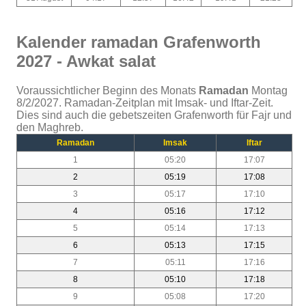
Kalender ramadan Grafenworth
2027 - Awkat salat
Voraussichtlicher Beginn des Monats
Ramadan
Montag
8/2/2027. Ramadan-Zeitplan mit Imsak- und Iftar-Zeit.
Dies sind auch die gebetszeiten Grafenworth für Fajr und
den Maghreb.
Ramadan
Imsak
Iftar
1
05:20
17:07
2
05:19
17:08
3
05:17
17:10
4
05:16
17:12
5
05:14
17:13
6
05:13
17:15
7
05:11
17:16
8
05:10
17:18
9
05:08
17:20