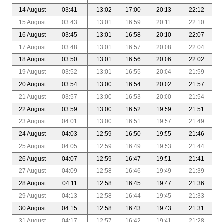
14 August
03:41
13:02
17:00
20:13
22:12
15 August
03:43
13:01
16:59
20:11
22:10
16 August
03:45
13:01
16:58
20:10
22:07
17 August
03:48
13:01
16:57
20:08
22:04
18 August
03:50
13:01
16:56
20:06
22:02
19 August
03:52
13:01
16:55
20:04
21:59
20 August
03:54
13:00
16:54
20:02
21:57
21 August
03:57
13:00
16:53
20:00
21:54
22 August
03:59
13:00
16:52
19:59
21:51
23 August
04:01
13:00
16:51
19:57
21:49
24 August
04:03
12:59
16:50
19:55
21:46
25 August
04:05
12:59
16:49
19:53
21:44
26 August
04:07
12:59
16:47
19:51
21:41
27 August
04:09
12:58
16:46
19:49
21:39
28 August
04:11
12:58
16:45
19:47
21:36
29 August
04:13
12:58
16:44
19:45
21:33
30 August
04:15
12:58
16:43
19:43
21:31
31 August
04:17
12:57
16:42
19:41
21:28