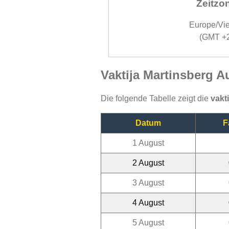
Zeitzo
Europe/Vi
(GMT +
Vaktija Martinsberg A
Die folgende Tabelle zeigt die
vakt
Datum
F
1 August
2 August
3 August
4 August
5 August