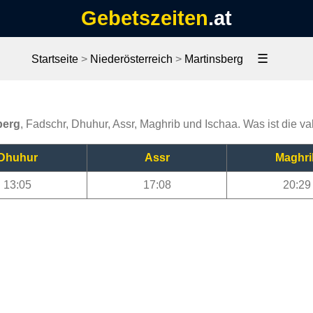
Gebetszeiten
.at
☰
Startseite
>
Niederösterreich
>
Martinsberg
berg
, Fadschr, Dhuhur, Assr, Maghrib und Ischaa. Was ist die va
Dhuhur
Assr
Maghri
13:05
17:08
20:29