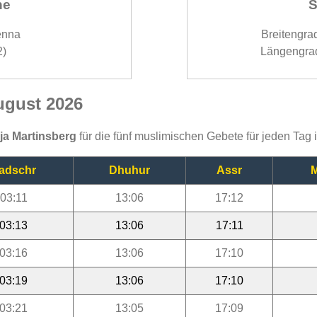
ne
S
enna
Breitengra
2)
Längengra
ugust 2026
ija Martinsberg
für die fünf muslimischen Gebete für jeden Tag
adschr
Dhuhur
Assr
M
03:11
13:06
17:12
03:13
13:06
17:11
03:16
13:06
17:10
03:19
13:06
17:10
03:21
13:05
17:09