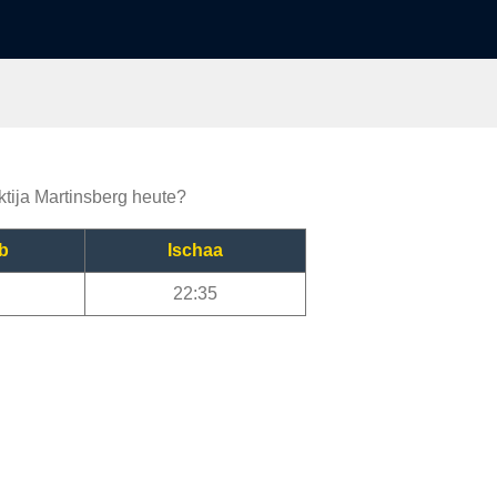
ktija Martinsberg heute?
b
Ischaa
22:35