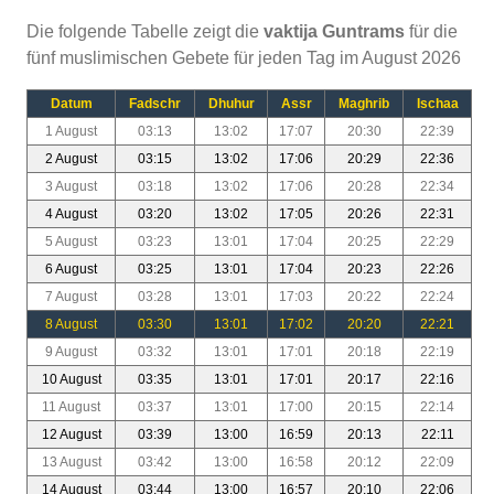
Die folgende Tabelle zeigt die
vaktija Guntrams
für die
fünf muslimischen Gebete für jeden Tag im August 2026
Datum
Fadschr
Dhuhur
Assr
Maghrib
Ischaa
1 August
03:13
13:02
17:07
20:30
22:39
2 August
03:15
13:02
17:06
20:29
22:36
3 August
03:18
13:02
17:06
20:28
22:34
4 August
03:20
13:02
17:05
20:26
22:31
5 August
03:23
13:01
17:04
20:25
22:29
6 August
03:25
13:01
17:04
20:23
22:26
7 August
03:28
13:01
17:03
20:22
22:24
8 August
03:30
13:01
17:02
20:20
22:21
9 August
03:32
13:01
17:01
20:18
22:19
10 August
03:35
13:01
17:01
20:17
22:16
11 August
03:37
13:01
17:00
20:15
22:14
12 August
03:39
13:00
16:59
20:13
22:11
13 August
03:42
13:00
16:58
20:12
22:09
14 August
03:44
13:00
16:57
20:10
22:06