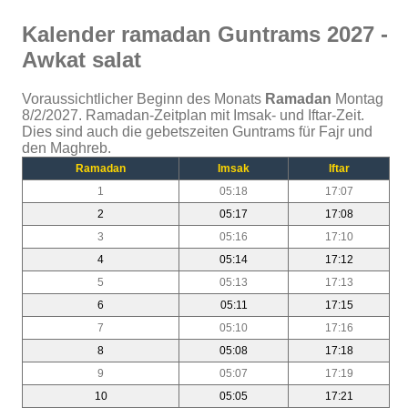
Kalender ramadan Guntrams 2027 -
Awkat salat
Voraussichtlicher Beginn des Monats
Ramadan
Montag
8/2/2027. Ramadan-Zeitplan mit Imsak- und Iftar-Zeit.
Dies sind auch die gebetszeiten Guntrams für Fajr und
den Maghreb.
Ramadan
Imsak
Iftar
1
05:18
17:07
2
05:17
17:08
3
05:16
17:10
4
05:14
17:12
5
05:13
17:13
6
05:11
17:15
7
05:10
17:16
8
05:08
17:18
9
05:07
17:19
10
05:05
17:21