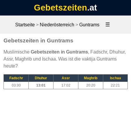
Gebetszeiten
.at
☰
Startseite
>
Niederösterreich
>
Guntrams
Gebetszeiten in Guntrams
Muslimische
Gebetszeiten in Guntrams
, Fadschr, Dhuhur,
Assr, Maghrib und Ischaa. Was ist die vaktija Guntrams
heute?
Fadschr
Dhuhur
Assr
Maghrib
Ischaa
03:30
13:01
17:02
20:20
22:21