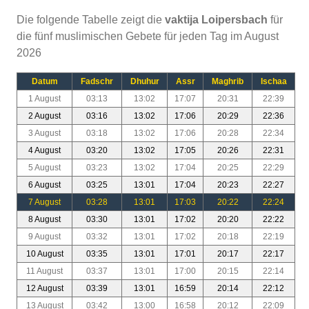
Die folgende Tabelle zeigt die
vaktija Loipersbach
für
die fünf muslimischen Gebete für jeden Tag im August
2026
Datum
Fadschr
Dhuhur
Assr
Maghrib
Ischaa
1 August
03:13
13:02
17:07
20:31
22:39
2 August
03:16
13:02
17:06
20:29
22:36
3 August
03:18
13:02
17:06
20:28
22:34
4 August
03:20
13:02
17:05
20:26
22:31
5 August
03:23
13:02
17:04
20:25
22:29
6 August
03:25
13:01
17:04
20:23
22:27
7 August
03:28
13:01
17:03
20:22
22:24
8 August
03:30
13:01
17:02
20:20
22:22
9 August
03:32
13:01
17:02
20:18
22:19
10 August
03:35
13:01
17:01
20:17
22:17
11 August
03:37
13:01
17:00
20:15
22:14
12 August
03:39
13:01
16:59
20:14
22:12
13 August
03:42
13:00
16:58
20:12
22:09