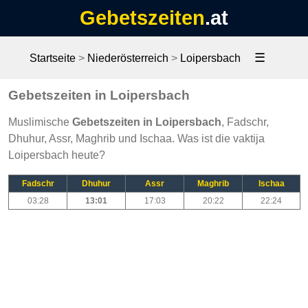
Gebetszeiten
.at
☰
Startseite
>
Niederösterreich
>
Loipersbach
Gebetszeiten in Loipersbach
Muslimische
Gebetszeiten in Loipersbach
, Fadschr,
Dhuhur, Assr, Maghrib und Ischaa. Was ist die vaktija
Loipersbach heute?
Fadschr
Dhuhur
Assr
Maghrib
Ischaa
03:28
13:01
17:03
20:22
22:24