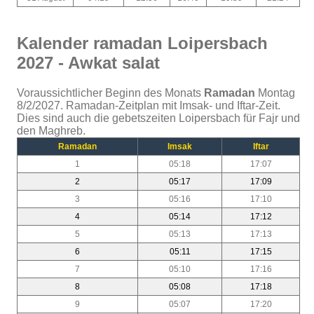
Kalender ramadan Loipersbach
2027 - Awkat salat
Voraussichtlicher Beginn des Monats
Ramadan
Montag
8/2/2027. Ramadan-Zeitplan mit Imsak- und Iftar-Zeit.
Dies sind auch die gebetszeiten Loipersbach für Fajr und
den Maghreb.
Ramadan
Imsak
Iftar
1
05:18
17:07
2
05:17
17:09
3
05:16
17:10
4
05:14
17:12
5
05:13
17:13
6
05:11
17:15
7
05:10
17:16
8
05:08
17:18
9
05:07
17:20