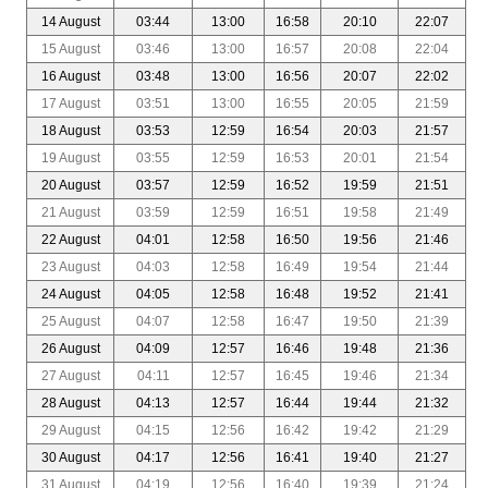
14 August
03:44
13:00
16:58
20:10
22:07
15 August
03:46
13:00
16:57
20:08
22:04
16 August
03:48
13:00
16:56
20:07
22:02
17 August
03:51
13:00
16:55
20:05
21:59
18 August
03:53
12:59
16:54
20:03
21:57
19 August
03:55
12:59
16:53
20:01
21:54
20 August
03:57
12:59
16:52
19:59
21:51
21 August
03:59
12:59
16:51
19:58
21:49
22 August
04:01
12:58
16:50
19:56
21:46
23 August
04:03
12:58
16:49
19:54
21:44
24 August
04:05
12:58
16:48
19:52
21:41
25 August
04:07
12:58
16:47
19:50
21:39
26 August
04:09
12:57
16:46
19:48
21:36
27 August
04:11
12:57
16:45
19:46
21:34
28 August
04:13
12:57
16:44
19:44
21:32
29 August
04:15
12:56
16:42
19:42
21:29
30 August
04:17
12:56
16:41
19:40
21:27
31 August
04:19
12:56
16:40
19:39
21:24