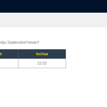
tija Stattersdorf heute?
b
Ischaa
22:32