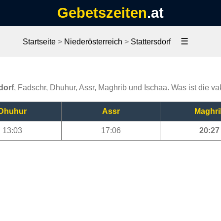
Gebetszeiten
.at
☰
Startseite
>
Niederösterreich
>
Stattersdorf
dorf
, Fadschr, Dhuhur, Assr, Maghrib und Ischaa. Was ist die vak
Dhuhur
Assr
Maghri
13:03
17:06
20:27