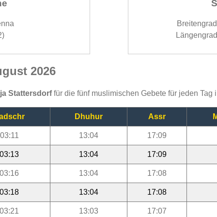
ne
S
enna
Breitengra
2)
Längengrad
August 2026
ja Stattersdorf
für die fünf muslimischen Gebete für jeden Tag
adschr
Dhuhur
Assr
M
03:11
13:04
17:09
03:13
13:04
17:09
03:16
13:04
17:08
03:18
13:04
17:08
03:21
13:03
17:07