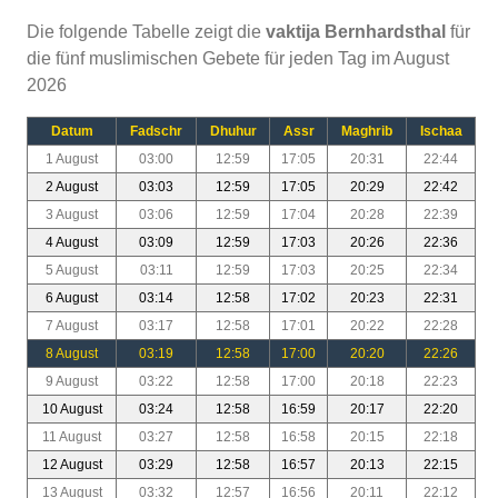
Die folgende Tabelle zeigt die
vaktija Bernhardsthal
für
die fünf muslimischen Gebete für jeden Tag im August
2026
Datum
Fadschr
Dhuhur
Assr
Maghrib
Ischaa
1 August
03:00
12:59
17:05
20:31
22:44
2 August
03:03
12:59
17:05
20:29
22:42
3 August
03:06
12:59
17:04
20:28
22:39
4 August
03:09
12:59
17:03
20:26
22:36
5 August
03:11
12:59
17:03
20:25
22:34
6 August
03:14
12:58
17:02
20:23
22:31
7 August
03:17
12:58
17:01
20:22
22:28
8 August
03:19
12:58
17:00
20:20
22:26
9 August
03:22
12:58
17:00
20:18
22:23
10 August
03:24
12:58
16:59
20:17
22:20
11 August
03:27
12:58
16:58
20:15
22:18
12 August
03:29
12:58
16:57
20:13
22:15
13 August
03:32
12:57
16:56
20:11
22:12