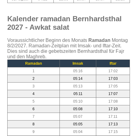
Kalender ramadan Bernhardsthal
2027 - Awkat salat
Voraussichtlicher Beginn des Monats
Ramadan
Montag
8/2/2027. Ramadan-Zeitplan mit Imsak- und Iftar-Zeit.
Dies sind auch die gebetszeiten Bernhardsthal für Fajr
und den Maghreb.
Ramadan
Imsak
Iftar
1
05:16
17:02
2
05:14
17:03
3
05:13
17:05
4
05:11
17:07
5
05:10
17:08
6
05:08
17:10
7
05:07
17:11
8
05:05
17:13
9
05:04
17:15