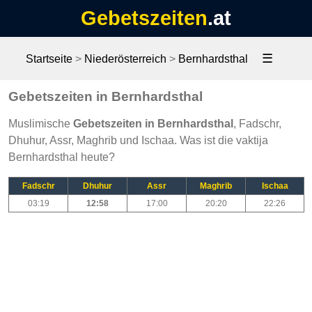
Gebetszeiten
.at
☰
Startseite
>
Niederösterreich
>
Bernhardsthal
Gebetszeiten in Bernhardsthal
Muslimische
Gebetszeiten in Bernhardsthal
, Fadschr,
Dhuhur, Assr, Maghrib und Ischaa. Was ist die vaktija
Bernhardsthal heute?
Fadschr
Dhuhur
Assr
Maghrib
Ischaa
03:19
12:58
17:00
20:20
22:26