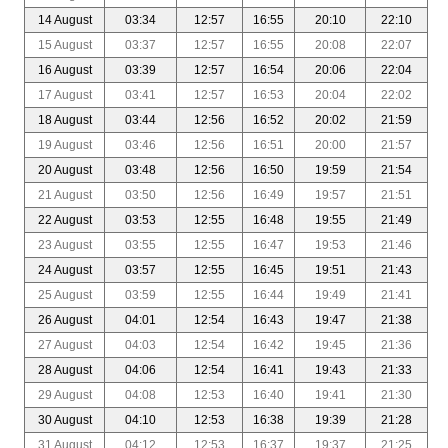
14 August
03:34
12:57
16:55
20:10
22:10
15 August
03:37
12:57
16:55
20:08
22:07
16 August
03:39
12:57
16:54
20:06
22:04
17 August
03:41
12:57
16:53
20:04
22:02
18 August
03:44
12:56
16:52
20:02
21:59
19 August
03:46
12:56
16:51
20:00
21:57
20 August
03:48
12:56
16:50
19:59
21:54
21 August
03:50
12:56
16:49
19:57
21:51
22 August
03:53
12:55
16:48
19:55
21:49
23 August
03:55
12:55
16:47
19:53
21:46
24 August
03:57
12:55
16:45
19:51
21:43
25 August
03:59
12:55
16:44
19:49
21:41
26 August
04:01
12:54
16:43
19:47
21:38
27 August
04:03
12:54
16:42
19:45
21:36
28 August
04:06
12:54
16:41
19:43
21:33
29 August
04:08
12:53
16:40
19:41
21:30
30 August
04:10
12:53
16:38
19:39
21:28
31 August
04:12
12:53
16:37
19:37
21:25