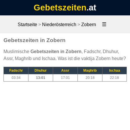
Gebetszeiten
.at
☰
Startseite
>
Niederösterreich
>
Zobern
Gebetszeiten in Zobern
Muslimische
Gebetszeiten in Zobern
, Fadschr, Dhuhur,
Assr, Maghrib und Ischaa. Was ist die vaktija Zobern heute?
Fadschr
Dhuhur
Assr
Maghrib
Ischaa
03:34
13:01
17:01
20:18
22:18