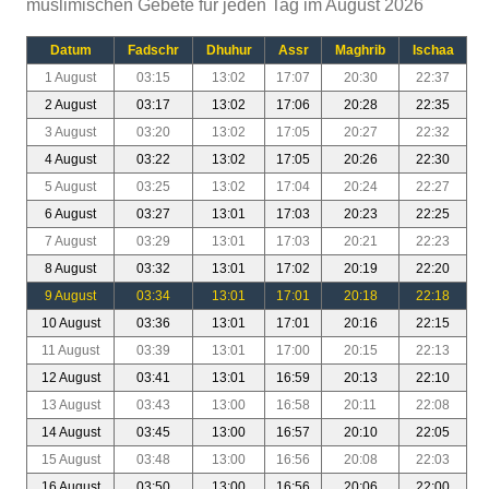
muslimischen Gebete für jeden Tag im August 2026
Datum
Fadschr
Dhuhur
Assr
Maghrib
Ischaa
1 August
03:15
13:02
17:07
20:30
22:37
2 August
03:17
13:02
17:06
20:28
22:35
3 August
03:20
13:02
17:05
20:27
22:32
4 August
03:22
13:02
17:05
20:26
22:30
5 August
03:25
13:02
17:04
20:24
22:27
6 August
03:27
13:01
17:03
20:23
22:25
7 August
03:29
13:01
17:03
20:21
22:23
8 August
03:32
13:01
17:02
20:19
22:20
9 August
03:34
13:01
17:01
20:18
22:18
10 August
03:36
13:01
17:01
20:16
22:15
11 August
03:39
13:01
17:00
20:15
22:13
12 August
03:41
13:01
16:59
20:13
22:10
13 August
03:43
13:00
16:58
20:11
22:08
14 August
03:45
13:00
16:57
20:10
22:05
15 August
03:48
13:00
16:56
20:08
22:03
16 August
03:50
13:00
16:56
20:06
22:00