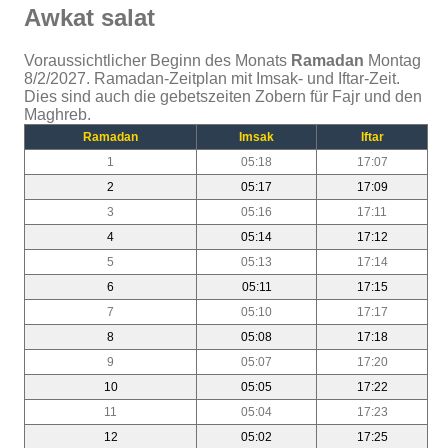
Awkat salat
Voraussichtlicher Beginn des Monats
Ramadan
Montag
8/2/2027. Ramadan-Zeitplan mit Imsak- und Iftar-Zeit.
Dies sind auch die gebetszeiten Zobern für Fajr und den
Maghreb.
Ramadan
Imsak
Iftar
1
05:18
17:07
2
05:17
17:09
3
05:16
17:11
4
05:14
17:12
5
05:13
17:14
6
05:11
17:15
7
05:10
17:17
8
05:08
17:18
9
05:07
17:20
10
05:05
17:22
11
05:04
17:23
12
05:02
17:25