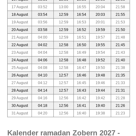
17 August
03:52
13:00
16:55
20:04
21:58
18 August
03:54
12:59
16:54
20:03
21:55
19 August
03:56
12:59
16:53
20:01
21:53
20 August
03:58
12:59
16:52
19:59
21:50
21 August
04:00
12:59
16:51
19:57
21:48
22 August
04:02
12:58
16:50
19:55
21:45
23 August
04:04
12:58
16:49
19:54
21:43
24 August
04:06
12:58
16:48
19:52
21:40
25 August
04:08
12:58
16:47
19:50
21:38
26 August
04:10
12:57
16:46
19:48
21:35
27 August
04:12
12:57
16:45
19:46
21:33
28 August
04:14
12:57
16:43
19:44
21:31
29 August
04:16
12:56
16:42
19:42
21:28
30 August
04:18
12:56
16:41
19:40
21:26
31 August
04:20
12:56
16:40
19:38
21:23
Kalender ramadan Zobern 2027 -