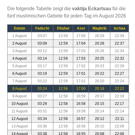
Die folgende Tabelle zeigt die
vaktija Eckartsau
für die
fünf muslimischen Gebete für jeden Tag im August 2026
Datum
Fadschr
Dhuhur
Assr
Maghrib
Ischaa
1 August
03:07
12:59
17:05
20:29
22:39
2 August
03:09
12:59
17:04
20:28
22:37
3 August
03:12
12:59
17:03
20:26
22:34
4 August
03:14
12:59
17:03
20:25
22:32
5 August
03:17
12:59
17:02
20:23
22:29
6 August
03:19
12:59
17:01
20:22
22:27
7 August
03:22
12:59
17:01
20:20
22:24
8 August
03:24
12:58
17:00
20:18
22:22
9 August
03:27
12:58
16:59
20:17
22:19
10 August
03:29
12:58
16:58
20:15
22:17
11 August
03:31
12:58
16:58
20:14
22:14
12 August
03:34
12:58
16:57
20:12
22:11
13 August
03:36
12:58
16:56
20:10
22:09
14 August
03:38
12:58
16:55
20:08
22:06