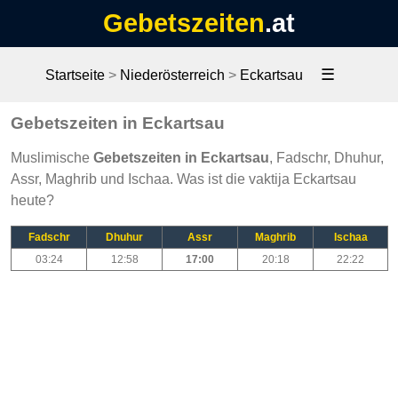
Gebetszeiten
.at
☰
Startseite
>
Niederösterreich
>
Eckartsau
Gebetszeiten in Eckartsau
Muslimische
Gebetszeiten in Eckartsau
, Fadschr, Dhuhur,
Assr, Maghrib und Ischaa. Was ist die vaktija Eckartsau
heute?
Fadschr
Dhuhur
Assr
Maghrib
Ischaa
03:24
12:58
17:00
20:18
22:22