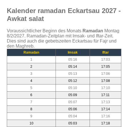
Kalender ramadan Eckartsau 2027 -
Awkat salat
Voraussichtlicher Beginn des Monats
Ramadan
Montag
8/2/2027. Ramadan-Zeitplan mit Imsak- und Iftar-Zeit.
Dies sind auch die gebetszeiten Eckartsau für Fajr und
den Maghreb.
Ramadan
Imsak
Iftar
1
05:16
17:03
2
05:14
17:05
3
05:13
17:06
4
05:12
17:08
5
05:10
17:10
6
05:09
17:11
7
05:07
17:13
8
05:06
17:14
9
05:04
17:16
10
05:03
17:18