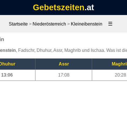
Gebetszeiten
.at
☰
Startseite
>
Niederösterreich
>
Kleineibenstein
in
benstein
, Fadschr, Dhuhur, Assr, Maghrib und Ischaa. Was ist di
Dhuhur
Assr
Maghri
13:06
17:08
20:28