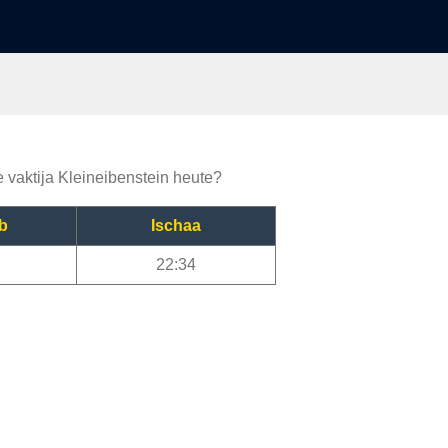
e vaktija Kleineibenstein heute?
b
Ischaa
22:34