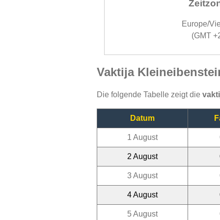
Zeitzo
Europe/Vi
(GMT +
Vaktija Kleineibenste
Die folgende Tabelle zeigt die
vakt
Datum
F
1 August
2 August
3 August
4 August
5 August