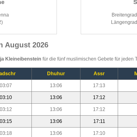
ne
S
enna
Breitengra
2)
Längengrad
in August 2026
ija Kleineibenstein
für die fünf muslimischen Gebete für jeden
adschr
Dhuhur
Assr
M
03:07
13:06
17:13
03:10
13:06
17:12
03:12
13:06
17:12
03:15
13:06
17:11
03:18
13:06
17:10