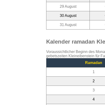
29 August
30 August
31 August
Kalender ramadan Klei
Voraussichtlicher Beginn des Mon
gebetszeiten Kleineibenstein für F
Ramadan
1
2
3
4