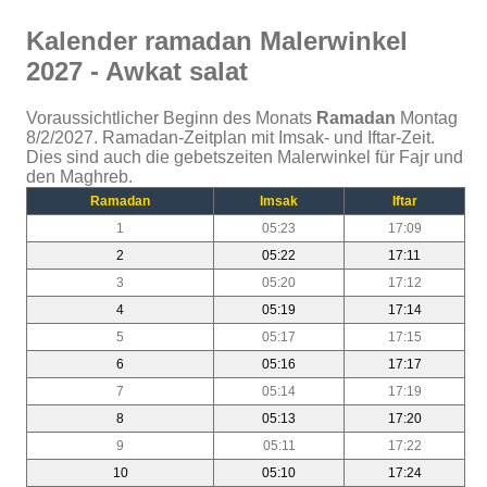
Kalender ramadan Malerwinkel
2027 - Awkat salat
Voraussichtlicher Beginn des Monats
Ramadan
Montag
8/2/2027. Ramadan-Zeitplan mit Imsak- und Iftar-Zeit.
Dies sind auch die gebetszeiten Malerwinkel für Fajr und
den Maghreb.
Ramadan
Imsak
Iftar
1
05:23
17:09
2
05:22
17:11
3
05:20
17:12
4
05:19
17:14
5
05:17
17:15
6
05:16
17:17
7
05:14
17:19
8
05:13
17:20
9
05:11
17:22
10
05:10
17:24