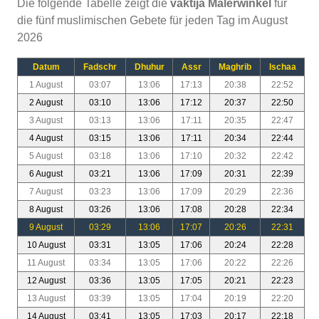
Die folgende Tabelle zeigt die
vaktija Malerwinkel
für
die fünf muslimischen Gebete für jeden Tag im August
2026
Datum
Fadschr
Dhuhur
Assr
Maghrib
Ischaa
1 August
03:07
13:06
17:13
20:38
22:52
2 August
03:10
13:06
17:12
20:37
22:50
3 August
03:13
13:06
17:11
20:35
22:47
4 August
03:15
13:06
17:11
20:34
22:44
5 August
03:18
13:06
17:10
20:32
22:42
6 August
03:21
13:06
17:09
20:31
22:39
7 August
03:23
13:06
17:09
20:29
22:36
8 August
03:26
13:06
17:08
20:28
22:34
9 August
03:29
13:06
17:07
20:26
22:31
10 August
03:31
13:05
17:06
20:24
22:28
11 August
03:34
13:05
17:06
20:22
22:26
12 August
03:36
13:05
17:05
20:21
22:23
13 August
03:39
13:05
17:04
20:19
22:20
14 August
03:41
13:05
17:03
20:17
22:18