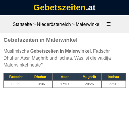
Gebetszeiten
.at
☰
Startseite
>
Niederösterreich
>
Malerwinkel
Gebetszeiten in Malerwinkel
Muslimische
Gebetszeiten in Malerwinkel
, Fadschr,
Dhuhur, Assr, Maghrib und Ischaa. Was ist die vaktija
Malerwinkel heute?
Fadschr
Dhuhur
Assr
Maghrib
Ischaa
03:29
13:06
17:07
20:26
22:31