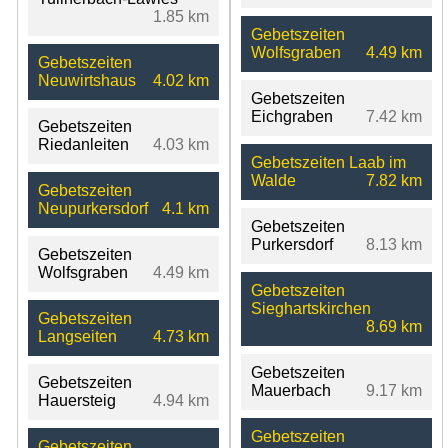
1.85 km
Gebetszeiten
Wolfsgraben
4.49 km
Gebetszeiten
Neuwirtshaus
4.02 km
Gebetszeiten
Eichgraben
7.42 km
Gebetszeiten
Riedanleiten
4.03 km
Gebetszeiten Laab im
Walde
7.82 km
Gebetszeiten
Neupurkersdorf
4.1 km
Gebetszeiten
Purkersdorf
8.13 km
Gebetszeiten
Wolfsgraben
4.49 km
Gebetszeiten
Sieghartskirchen
Gebetszeiten
8.69 km
Langseiten
4.73 km
Gebetszeiten
Gebetszeiten
Mauerbach
9.17 km
Hauersteig
4.94 km
Gebetszeiten
Gebetszeiten