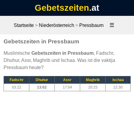
Gebetszeiten
.at
☰
Startseite
>
Niederösterreich
>
Pressbaum
Gebetszeiten in Pressbaum
Muslimische
Gebetszeiten in Pressbaum
, Fadschr,
Dhuhur, Assr, Maghrib und Ischaa. Was ist die vaktija
Pressbaum heute?
Fadschr
Dhuhur
Assr
Maghrib
Ischaa
03:22
13:02
17:04
20:25
22:30