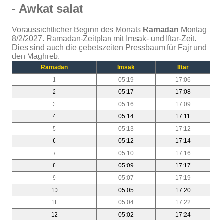
- Awkat salat
Voraussichtlicher Beginn des Monats
Ramadan
Montag
8/2/2027. Ramadan-Zeitplan mit Imsak- und Iftar-Zeit.
Dies sind auch die gebetszeiten Pressbaum für Fajr und
den Maghreb.
Ramadan
Imsak
Iftar
1
05:19
17:06
2
05:17
17:08
3
05:16
17:09
4
05:14
17:11
5
05:13
17:12
6
05:12
17:14
7
05:10
17:16
8
05:09
17:17
9
05:07
17:19
10
05:05
17:20
11
05:04
17:22
12
05:02
17:24