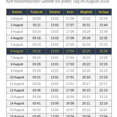
fünf muslimischen Gebete für jeden Tag im August 2026
Datum
Fadschr
Dhuhur
Assr
Maghrib
Ischaa
1 August
03:09
13:02
17:08
20:32
22:43
2 August
03:11
13:02
17:07
20:31
22:40
3 August
03:14
13:02
17:06
20:29
22:38
4 August
03:16
13:02
17:06
20:28
22:35
5 August
03:19
13:02
17:05
20:26
22:33
6 August
03:22
13:02
17:04
20:25
22:30
7 August
03:24
13:01
17:04
20:23
22:28
8 August
03:26
13:01
17:03
20:22
22:25
9 August
03:29
13:01
17:02
20:20
22:23
10 August
03:31
13:01
17:01
20:18
22:20
11 August
03:34
13:01
17:01
20:17
22:17
12 August
03:36
13:01
17:00
20:15
22:15
13 August
03:39
13:01
16:59
20:13
22:12
14 August
03:41
13:00
16:58
20:11
22:10
15 August
03:43
13:00
16:57
20:10
22:07
16 August
03:45
13:00
16:56
20:08
22:04