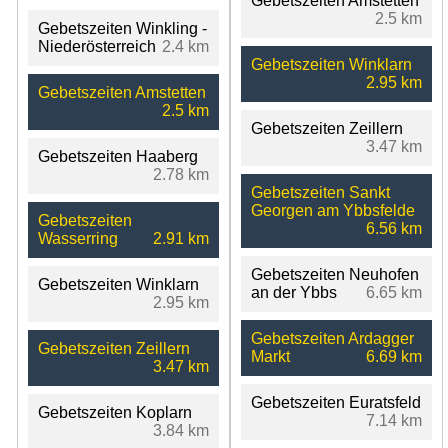
Gebetszeiten Amstetten
2.5 km
Gebetszeiten Winkling -
Niederösterreich
2.4 km
Gebetszeiten Winklarn
2.95 km
Gebetszeiten Amstetten
2.5 km
Gebetszeiten Zeillern
3.47 km
Gebetszeiten Haaberg
2.78 km
Gebetszeiten Sankt
Georgen am Ybbsfelde
Gebetszeiten
6.56 km
Wasserring
2.91 km
Gebetszeiten Neuhofen
Gebetszeiten Winklarn
an der Ybbs
6.65 km
2.95 km
Gebetszeiten Ardagger
Gebetszeiten Zeillern
Markt
6.69 km
3.47 km
Gebetszeiten Euratsfeld
Gebetszeiten Koplarn
7.14 km
3.84 km