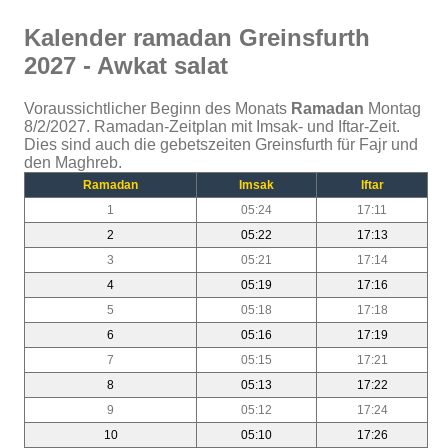
Kalender ramadan Greinsfurth
2027 - Awkat salat
Voraussichtlicher Beginn des Monats
Ramadan
Montag
8/2/2027. Ramadan-Zeitplan mit Imsak- und Iftar-Zeit.
Dies sind auch die gebetszeiten Greinsfurth für Fajr und
den Maghreb.
Ramadan
Imsak
Iftar
1
05:24
17:11
2
05:22
17:13
3
05:21
17:14
4
05:19
17:16
5
05:18
17:18
6
05:16
17:19
7
05:15
17:21
8
05:13
17:22
9
05:12
17:24
10
05:10
17:26