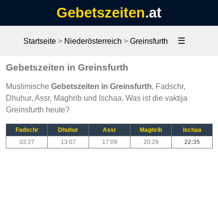
Gebetszeiten
.at
☰
Startseite
>
Niederösterreich
>
Greinsfurth
Gebetszeiten in Greinsfurth
Muslimische
Gebetszeiten in Greinsfurth
, Fadschr,
Dhuhur, Assr, Maghrib und Ischaa. Was ist die vaktija
Greinsfurth heute?
Fadschr
Dhuhur
Assr
Maghrib
Ischaa
03:27
13:07
17:09
20:29
22:35