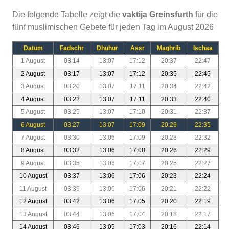
Die folgende Tabelle zeigt die
vaktija Greinsfurth
für die
fünf muslimischen Gebete für jeden Tag im August 2026
Datum
Fadschr
Dhuhur
Assr
Maghrib
Ischaa
1 August
03:14
13:07
17:12
20:37
22:47
2 August
03:17
13:07
17:12
20:35
22:45
3 August
03:20
13:07
17:11
20:34
22:42
4 August
03:22
13:07
17:11
20:33
22:40
5 August
03:25
13:07
17:10
20:31
22:37
6 August
03:27
13:07
17:09
20:29
22:35
7 August
03:30
13:06
17:09
20:28
22:32
8 August
03:32
13:06
17:08
20:26
22:29
9 August
03:35
13:06
17:07
20:25
22:27
10 August
03:37
13:06
17:06
20:23
22:24
11 August
03:39
13:06
17:06
20:21
22:22
12 August
03:42
13:06
17:05
20:20
22:19
13 August
03:44
13:06
17:04
20:18
22:17
14 August
03:46
13:05
17:03
20:16
22:14