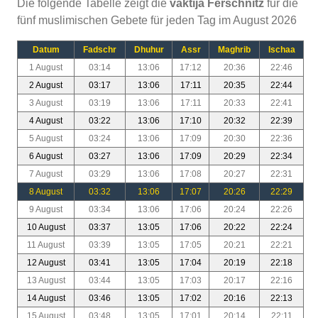
Die folgende Tabelle zeigt die
vaktija Ferschnitz
für die
fünf muslimischen Gebete für jeden Tag im August 2026
Datum
Fadschr
Dhuhur
Assr
Maghrib
Ischaa
1 August
03:14
13:06
17:12
20:36
22:46
2 August
03:17
13:06
17:11
20:35
22:44
3 August
03:19
13:06
17:11
20:33
22:41
4 August
03:22
13:06
17:10
20:32
22:39
5 August
03:24
13:06
17:09
20:30
22:36
6 August
03:27
13:06
17:09
20:29
22:34
7 August
03:29
13:06
17:08
20:27
22:31
8 August
03:32
13:06
17:07
20:26
22:29
9 August
03:34
13:06
17:06
20:24
22:26
10 August
03:37
13:05
17:06
20:22
22:24
11 August
03:39
13:05
17:05
20:21
22:21
12 August
03:41
13:05
17:04
20:19
22:18
13 August
03:44
13:05
17:03
20:17
22:16
14 August
03:46
13:05
17:02
20:16
22:13
15 August
03:48
13:05
17:01
20:14
22:11