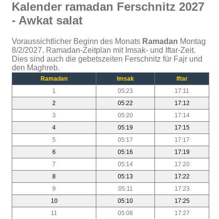
Kalender ramadan Ferschnitz 2027
- Awkat salat
Voraussichtlicher Beginn des Monats
Ramadan
Montag
8/2/2027. Ramadan-Zeitplan mit Imsak- und Iftar-Zeit.
Dies sind auch die gebetszeiten Ferschnitz für Fajr und
den Maghreb.
Ramadan
Imsak
Iftar
1
05:23
17:11
2
05:22
17:12
3
05:20
17:14
4
05:19
17:15
5
05:17
17:17
6
05:16
17:19
7
05:14
17:20
8
05:13
17:22
9
05:11
17:23
10
05:10
17:25
11
05:08
17:27