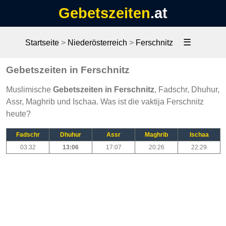
Gebetszeiten
.at
☰
Startseite
>
Niederösterreich
>
Ferschnitz
Gebetszeiten in Ferschnitz
Muslimische
Gebetszeiten in Ferschnitz
, Fadschr, Dhuhur,
Assr, Maghrib und Ischaa. Was ist die vaktija Ferschnitz
heute?
Fadschr
Dhuhur
Assr
Maghrib
Ischaa
03:32
13:06
17:07
20:26
22:29