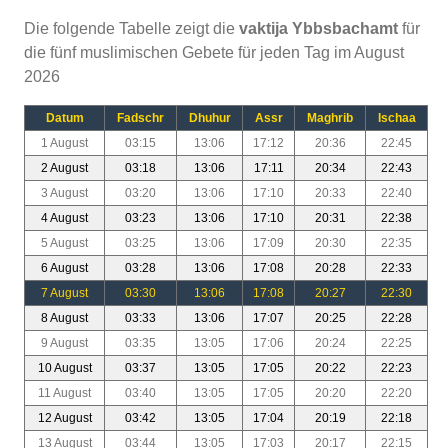
Die folgende Tabelle zeigt die
vaktija Ybbsbachamt
für
die fünf muslimischen Gebete für jeden Tag im August
2026
Datum
Fadschr
Dhuhur
Assr
Maghrib
Ischaa
1 August
03:15
13:06
17:12
20:36
22:45
2 August
03:18
13:06
17:11
20:34
22:43
3 August
03:20
13:06
17:10
20:33
22:40
4 August
03:23
13:06
17:10
20:31
22:38
5 August
03:25
13:06
17:09
20:30
22:35
6 August
03:28
13:06
17:08
20:28
22:33
7 August
03:30
13:06
17:08
20:27
22:30
8 August
03:33
13:06
17:07
20:25
22:28
9 August
03:35
13:05
17:06
20:24
22:25
10 August
03:37
13:05
17:05
20:22
22:23
11 August
03:40
13:05
17:05
20:20
22:20
12 August
03:42
13:05
17:04
20:19
22:18
13 August
03:44
13:05
17:03
20:17
22:15