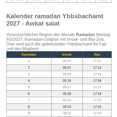
Kalender ramadan Ybbsbachamt
2027 - Awkat salat
Voraussichtlicher Beginn des Monats
Ramadan
Montag
8/2/2027. Ramadan-Zeitplan mit Imsak- und Iftar-Zeit.
Dies sind auch die gebetszeiten Ybbsbachamt für Fajr
und den Maghreb.
Ramadan
Imsak
Iftar
1
05:23
17:11
2
05:21
17:12
3
05:20
17:14
4
05:19
17:16
5
05:17
17:17
6
05:16
17:19
7
05:14
17:20
8
05:13
17:22
9
05:11
17:23