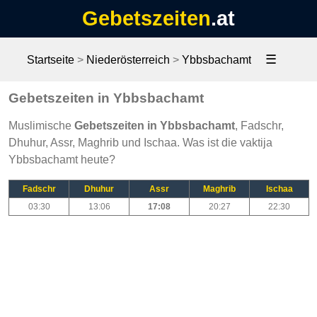
Gebetszeiten
.at
☰
Startseite
>
Niederösterreich
>
Ybbsbachamt
Gebetszeiten in Ybbsbachamt
Muslimische
Gebetszeiten in Ybbsbachamt
, Fadschr,
Dhuhur, Assr, Maghrib und Ischaa. Was ist die vaktija
Ybbsbachamt heute?
Fadschr
Dhuhur
Assr
Maghrib
Ischaa
03:30
13:06
17:08
20:27
22:30