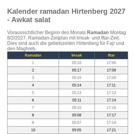
Kalender ramadan Hirtenberg 2027
- Awkat salat
Voraussichtlicher Beginn des Monats
Ramadan
Montag
8/2/2027. Ramadan-Zeitplan mit Imsak- und Iftar-Zeit.
Dies sind auch die gebetszeiten Hirtenberg für Fajr und
den Maghreb.
Ramadan
Imsak
Iftar
1
05:18
17:06
2
05:17
17:08
3
05:15
17:09
4
05:14
17:11
5
05:13
17:13
6
05:11
17:14
7
05:10
17:16
8
05:08
17:17
9
05:07
17:19
10
05:05
17:21