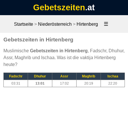
Gebetszeiten
.at
☰
Startseite
>
Niederösterreich
>
Hirtenberg
Gebetszeiten in Hirtenberg
Muslimische
Gebetszeiten in Hirtenberg
, Fadschr, Dhuhur,
Assr, Maghrib und Ischaa. Was ist die vaktija Hirtenberg
heute?
Fadschr
Dhuhur
Assr
Maghrib
Ischaa
03:31
13:01
17:02
20:19
22:20