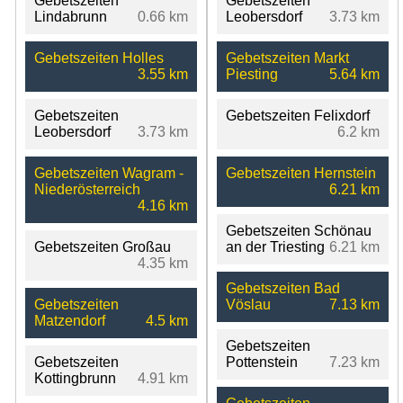
Gebetszeiten
Gebetszeiten
Lindabrunn
0.66 km
Leobersdorf
3.73 km
Gebetszeiten Holles
Gebetszeiten Markt
3.55 km
Piesting
5.64 km
Gebetszeiten
Gebetszeiten Felixdorf
Leobersdorf
3.73 km
6.2 km
Gebetszeiten Wagram -
Gebetszeiten Hernstein
Niederösterreich
6.21 km
4.16 km
Gebetszeiten Schönau
Gebetszeiten Großau
an der Triesting
6.21 km
4.35 km
Gebetszeiten Bad
Gebetszeiten
Vöslau
7.13 km
Matzendorf
4.5 km
Gebetszeiten
Gebetszeiten
Pottenstein
7.23 km
Kottingbrunn
4.91 km