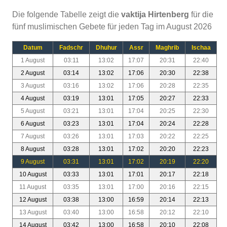
Die folgende Tabelle zeigt die
vaktija Hirtenberg
für die
fünf muslimischen Gebete für jeden Tag im August 2026
Datum
Fadschr
Dhuhur
Assr
Maghrib
Ischaa
1 August
03:11
13:02
17:07
20:31
22:40
2 August
03:14
13:02
17:06
20:30
22:38
3 August
03:16
13:02
17:06
20:28
22:35
4 August
03:19
13:01
17:05
20:27
22:33
5 August
03:21
13:01
17:04
20:25
22:30
6 August
03:23
13:01
17:04
20:24
22:28
7 August
03:26
13:01
17:03
20:22
22:25
8 August
03:28
13:01
17:02
20:20
22:23
9 August
03:31
13:01
17:02
20:19
22:20
10 August
03:33
13:01
17:01
20:17
22:18
11 August
03:35
13:01
17:00
20:16
22:15
12 August
03:38
13:00
16:59
20:14
22:13
13 August
03:40
13:00
16:58
20:12
22:10
14 August
03:42
13:00
16:58
20:10
22:08