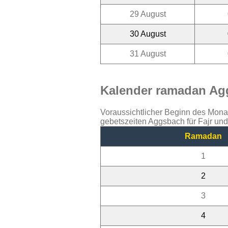
29 August
30 August
31 August
Kalender ramadan Agg
Voraussichtlicher Beginn des Mon
gebetszeiten Aggsbach für Fajr un
Ramadan
1
2
3
4