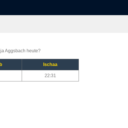
tija Aggsbach heute?
b
Ischaa
22:31