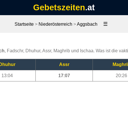
Gebetszeiten
.at
☰
Startseite
>
Niederösterreich
>
Aggsbach
ch
, Fadschr, Dhuhur, Assr, Maghrib und Ischaa. Was ist die vak
Dhuhur
Assr
Maghri
13:04
17:07
20:26