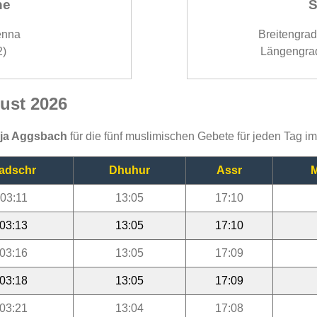
ne
S
enna
Breitengra
2)
Längengra
ust 2026
ija Aggsbach
für die fünf muslimischen Gebete für jeden Tag i
adschr
Dhuhur
Assr
M
03:11
13:05
17:10
03:13
13:05
17:10
03:16
13:05
17:09
03:18
13:05
17:09
03:21
13:04
17:08