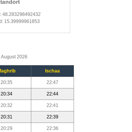
tandort
d: 48.283298492432
d: 15.39999961853
m August 2026
aghrib
Ischaa
20:35
22:47
20:34
22:44
20:32
22:41
20:31
22:39
20:29
22:36