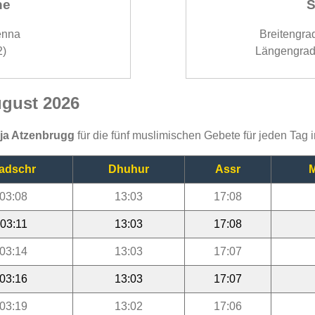
ne
S
enna
Breitengra
2)
Längengrad
ugust 2026
ija Atzenbrugg
für die fünf muslimischen Gebete für jeden Tag
adschr
Dhuhur
Assr
M
03:08
13:03
17:08
03:11
13:03
17:08
03:14
13:03
17:07
03:16
13:03
17:07
03:19
13:02
17:06