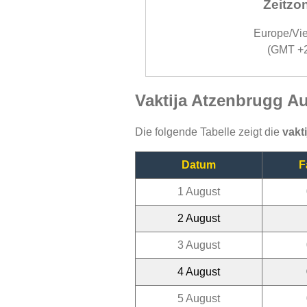
Zeitzo
Europe/Vi
(GMT +
Vaktija Atzenbrugg A
Die folgende Tabelle zeigt die
vakt
Datum
F
1 August
2 August
3 August
4 August
5 August