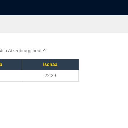
ktija Atzenbrugg heute?
b
Ischaa
22:29