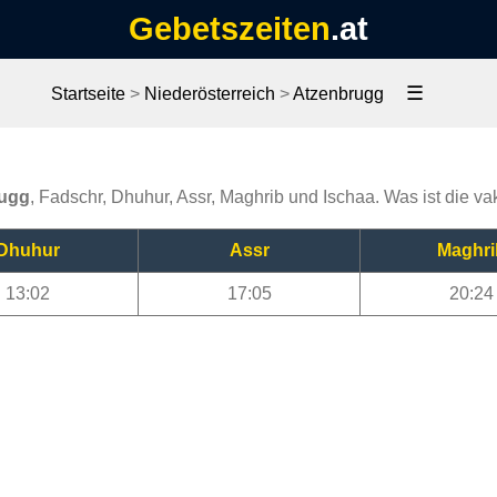
Gebetszeiten
.at
☰
Startseite
>
Niederösterreich
>
Atzenbrugg
rugg
, Fadschr, Dhuhur, Assr, Maghrib und Ischaa. Was ist die va
Dhuhur
Assr
Maghri
13:02
17:05
20:24