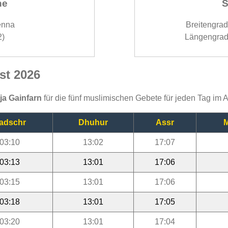
ne
S
enna
Breitengra
2)
Längengrad
st 2026
ija Gainfarn
für die fünf muslimischen Gebete für jeden Tag im 
adschr
Dhuhur
Assr
M
03:10
13:02
17:07
03:13
13:01
17:06
03:15
13:01
17:06
03:18
13:01
17:05
03:20
13:01
17:04