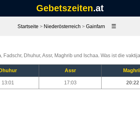
Gebetszeiten
.at
☰
Startseite
>
Niederösterreich
>
Gainfarn
n
, Fadschr, Dhuhur, Assr, Maghrib und Ischaa. Was ist die vaktij
Dhuhur
Assr
Maghri
13:01
17:03
20:22