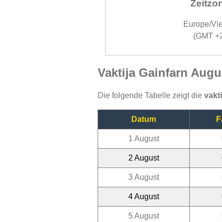
Zeitzo
Europe/Vi
(GMT +
Vaktija Gainfarn Augu
Die folgende Tabelle zeigt die
vakt
Datum
F
1 August
2 August
3 August
4 August
5 August