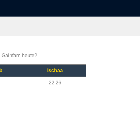
a Gainfarn heute?
b
Ischaa
22:26