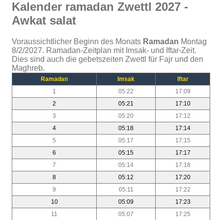
Kalender ramadan Zwettl 2027 -
Awkat salat
Voraussichtlicher Beginn des Monats
Ramadan
Montag
8/2/2027. Ramadan-Zeitplan mit Imsak- und Iftar-Zeit.
Dies sind auch die gebetszeiten Zwettl für Fajr und den
Maghreb.
Ramadan
Imsak
Iftar
1
05:22
17:09
2
05:21
17:10
3
05:20
17:12
4
05:18
17:14
5
05:17
17:15
6
05:15
17:17
7
05:14
17:18
8
05:12
17:20
9
05:11
17:22
10
05:09
17:23
11
05:07
17:25