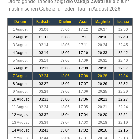
Die folgende Tabelle zeigt die
vaktija Zwettl
für die fünf
muslimischen Gebete für jeden Tag im August 2026
Datum
Fadschr
Dhuhur
Assr
Maghrib
Ischaa
1 August
03:08
13:06
17:12
20:37
22:50
2 August
03:11
13:06
17:11
20:36
22:48
3 August
03:14
13:06
17:11
20:34
22:45
4 August
03:16
13:05
17:10
20:33
22:42
5 August
03:19
13:05
17:09
20:31
22:40
6 August
03:22
13:05
17:09
20:30
22:37
7 August
03:24
13:05
17:08
20:28
22:34
8 August
03:27
13:05
17:07
20:26
22:32
9 August
03:29
13:05
17:06
20:25
22:29
10 August
03:32
13:05
17:06
20:23
22:27
11 August
03:34
13:05
17:05
20:21
22:24
12 August
03:37
13:04
17:04
20:20
22:21
13 August
03:39
13:04
17:03
20:18
22:19
14 August
03:42
13:04
17:02
20:16
22:16
15 August
03:44
13:04
17:01
20:14
22:13