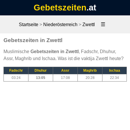
Gebetszeiten
.at
☰
Startseite
>
Niederösterreich
>
Zwettl
Gebetszeiten in Zwettl
Muslimische
Gebetszeiten in Zwettl
, Fadschr, Dhuhur,
Assr, Maghrib und Ischaa. Was ist die vaktija Zwettl heute?
Fadschr
Dhuhur
Assr
Maghrib
Ischaa
03:24
13:05
17:08
20:28
22:34