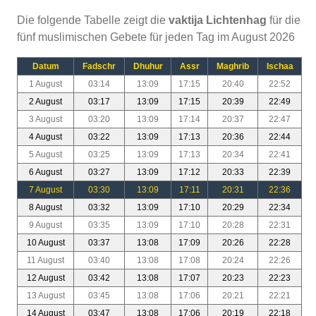
Die folgende Tabelle zeigt die
vaktija Lichtenhag
für die
fünf muslimischen Gebete für jeden Tag im August 2026
Datum
Fadschr
Dhuhur
Assr
Maghrib
Ischaa
1 August
03:14
13:09
17:15
20:40
22:52
2 August
03:17
13:09
17:15
20:39
22:49
3 August
03:20
13:09
17:14
20:37
22:47
4 August
03:22
13:09
17:13
20:36
22:44
5 August
03:25
13:09
17:13
20:34
22:41
6 August
03:27
13:09
17:12
20:33
22:39
7 August
03:30
13:09
17:11
20:31
22:36
8 August
03:32
13:09
17:10
20:29
22:34
9 August
03:35
13:09
17:10
20:28
22:31
10 August
03:37
13:08
17:09
20:26
22:28
11 August
03:40
13:08
17:08
20:24
22:26
12 August
03:42
13:08
17:07
20:23
22:23
13 August
03:45
13:08
17:06
20:21
22:21
14 August
03:47
13:08
17:06
20:19
22:18