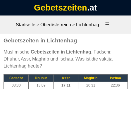
Gebetszeiten
.at
☰
Startseite
>
Oberösterreich
>
Lichtenhag
Gebetszeiten in Lichtenhag
Muslimische
Gebetszeiten in Lichtenhag
, Fadschr,
Dhuhur, Assr, Maghrib und Ischaa. Was ist die vaktija
Lichtenhag heute?
Fadschr
Dhuhur
Assr
Maghrib
Ischaa
03:30
13:09
17:11
20:31
22:36