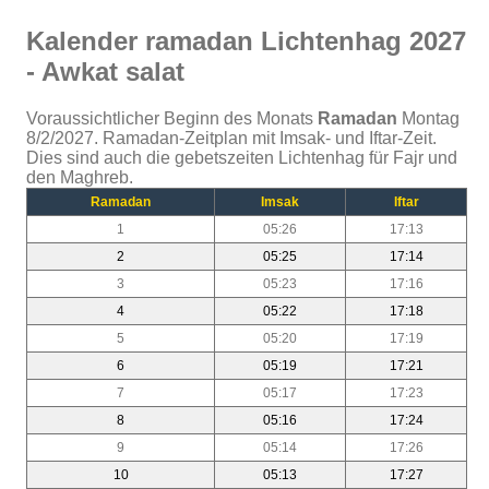
Kalender ramadan Lichtenhag 2027
- Awkat salat
Voraussichtlicher Beginn des Monats
Ramadan
Montag
8/2/2027. Ramadan-Zeitplan mit Imsak- und Iftar-Zeit.
Dies sind auch die gebetszeiten Lichtenhag für Fajr und
den Maghreb.
Ramadan
Imsak
Iftar
1
05:26
17:13
2
05:25
17:14
3
05:23
17:16
4
05:22
17:18
5
05:20
17:19
6
05:19
17:21
7
05:17
17:23
8
05:16
17:24
9
05:14
17:26
10
05:13
17:27