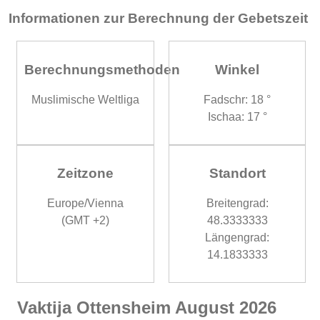
Informationen zur Berechnung der Gebetszeit
Berechnungsmethoden
Winkel
Muslimische Weltliga
Fadschr: 18 °
Ischaa: 17 °
Zeitzone
Standort
Europe/Vienna
Breitengrad:
(GMT +2)
48.3333333
Längengrad:
14.1833333
Vaktija Ottensheim August 2026