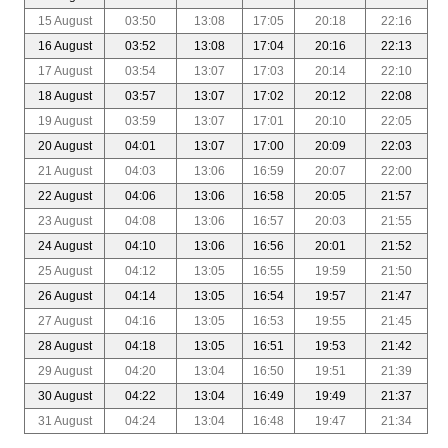
15 August
03:50
13:08
17:05
20:18
22:16
16 August
03:52
13:08
17:04
20:16
22:13
17 August
03:54
13:07
17:03
20:14
22:10
18 August
03:57
13:07
17:02
20:12
22:08
19 August
03:59
13:07
17:01
20:10
22:05
20 August
04:01
13:07
17:00
20:09
22:03
21 August
04:03
13:06
16:59
20:07
22:00
22 August
04:06
13:06
16:58
20:05
21:57
23 August
04:08
13:06
16:57
20:03
21:55
24 August
04:10
13:06
16:56
20:01
21:52
25 August
04:12
13:05
16:55
19:59
21:50
26 August
04:14
13:05
16:54
19:57
21:47
27 August
04:16
13:05
16:53
19:55
21:45
28 August
04:18
13:05
16:51
19:53
21:42
29 August
04:20
13:04
16:50
19:51
21:39
30 August
04:22
13:04
16:49
19:49
21:37
31 August
04:24
13:04
16:48
19:47
21:34